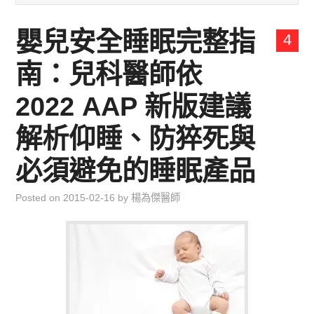
兒童青少年成長專區
嬰兒安全睡眠完整指
4
育兒知識集
南：兒科醫師依
環遊世界行
2022 AAP 新版建議
直上雲霄去
解析仰睡、防猝死與
必須避免的睡眠產品
我思故我在
Posted on
2015-02-16
by
楊為傑醫師
聯絡我
主婦碎碎念