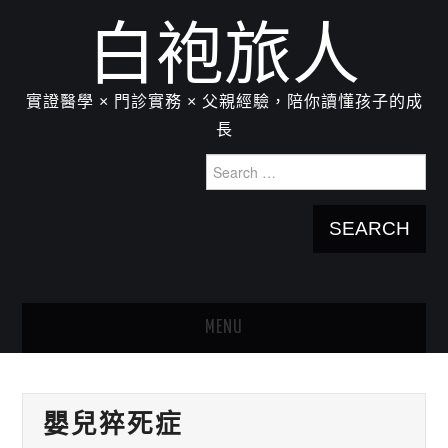
白袍旅人
實證醫學 × 門診實務 × 父親經驗，陪你讀懂孩子的成
長
Search
for:
MENU
HOME
嬰兒猝死症
關於我：楊為傑醫師