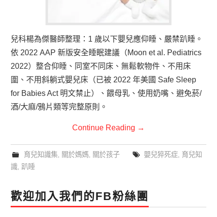
兒科楊為傑醫師整理：1 歲以下嬰兒應仰睡、嚴禁趴睡。
依 2022 AAP 新版安全睡眠建議（Moon et al. Pediatrics
2022）整合仰睡、同室不同床、無鬆軟物件、不用床
圍、不用斜躺式嬰兒床（已被 2022 年美國 Safe Sleep
for Babies Act 明文禁止）、餵母乳、使用奶嘴、避免菸/
酒/大麻/鴉片類等完整原則。
Continue Reading
→
育兒知識集
,
關於媽媽
,
關於孩子
嬰兒猝死症
,
育兒知
識
,
趴睡
歡迎加入我們的FB粉絲團