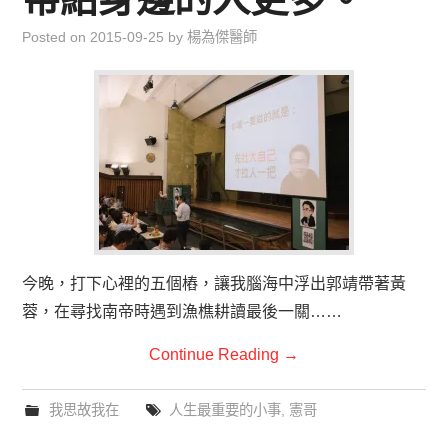
Posted on
2015-09-25
by
楊為傑醫師
今晚，打下心裡的五個樁，讓我腦海中浮出郭靖帶著黃
蓉，在尋找南帝時遇到漁樵耕讀最後一關……
Continue Reading
→
我思故我在
人生最重要的小事
,
憲哥