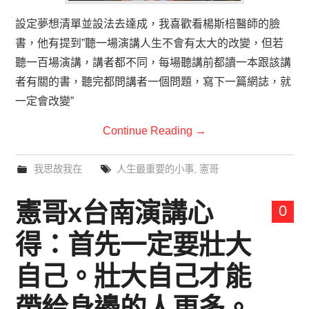
設定夢想清單並設法去達成，我喜歡看楊斯棓醫師的臉
書，他有提到”聽一場演講人生不會有太大的改變，但若
聽一百場演講，講者都不同，每場聽講前都讀一本跟該講
者有關的書，聽完都問講者一個問題，寫下一篇網誌，就
一定會改變”
Continue Reading
→
我思故我在
人生最重要的小事
,
憲哥
憲哥x台南演講心
0
得：首先一定要壯大
自己。壯大自己才能
帶給身邊的人更多。