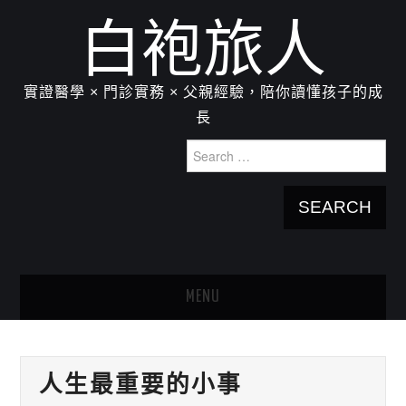
白袍旅人
實證醫學 × 門診實務 × 父親經驗，陪你讀懂孩子的成
長
Search
for:
MENU
HOME
人生最重要的小事
關於我：楊為傑醫師