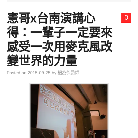
兒童青少年成長專區
憲哥x台南演講心
0
育兒知識集
得：一輩子一定要來
環遊世界行
感受一次用麥克風改
直上雲霄去
變世界的力量
我思故我在
Posted on
2015-09-25
by
楊為傑醫師
聯絡我
主婦碎碎念