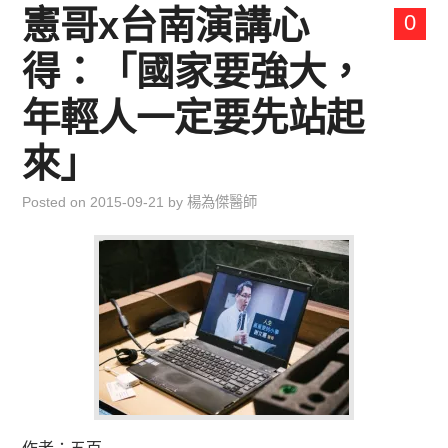
憲哥x台南演講心
0
得：「國家要強大，
年輕人一定要先站起
來」
Posted on
2015-09-21
by
楊為傑醫師