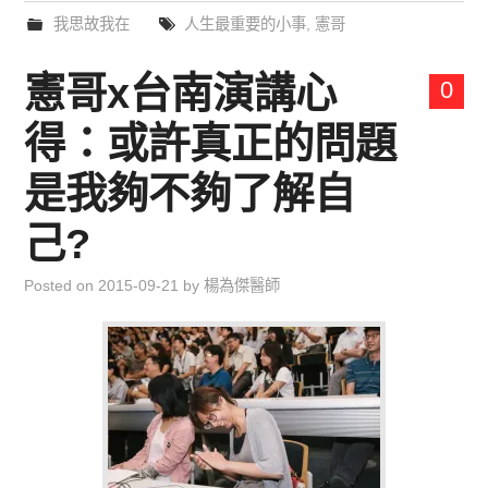
我思故我在
人生最重要的小事
,
憲哥
憲哥x台南演講心
0
得：或許真正的問題
是我夠不夠了解自
己?
Posted on
2015-09-21
by
楊為傑醫師