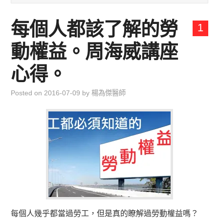
兒童青少年成長專區
每個人都該了解的勞
1
育兒知識集
動權益。周海威講座
環遊世界行
心得。
直上雲霄去
Posted on
2016-07-09
by
楊為傑醫師
我思故我在
聯絡我
主婦碎碎念
每個人幾乎都當過勞工，但是真的瞭解過勞動權益嗎？