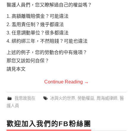
醫護人員們，您又瞭解過自己的權益嗎？
1. 高額離職賠償金？可能違法
2. 濫用責任制？幾乎都違法
3. 任意調動單位？很多都違法
4. 綁約綁三年，不然賠錢？可能也違法
上述的例子，您的勞動合約中有幾項？
那您又該如何自保？
請見本文
Continue Reading
→
我思故我在
冰與火的世界
,
勞動權益
,
周海威律師
,
醫
護人員
歡迎加入我們的FB粉絲團