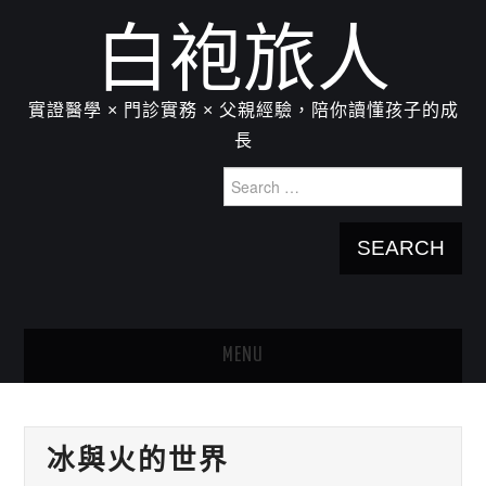
白袍旅人
實證醫學 × 門診實務 × 父親經驗，陪你讀懂孩子的成
長
Search
for:
MENU
HOME
冰與火的世界
關於我：楊為傑醫師