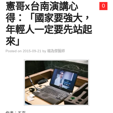
憲哥x台南演講心
0
得：「國家要強大，
年輕人一定要先站起
來」
Posted on
2015-09-21
by
楊為傑醫師