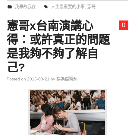
我思故我在
人生最重要的小事
,
憲哥
憲哥x台南演講心
0
得：或許真正的問題
是我夠不夠了解自
己?
Posted on
2015-09-21
by
楊為傑醫師