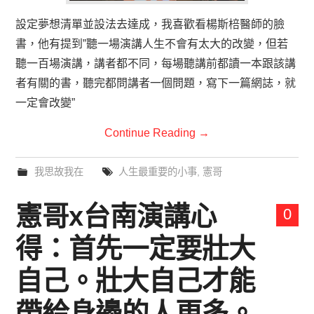
設定夢想清單並設法去達成，我喜歡看楊斯棓醫師的臉
書，他有提到”聽一場演講人生不會有太大的改變，但若
聽一百場演講，講者都不同，每場聽講前都讀一本跟該講
者有關的書，聽完都問講者一個問題，寫下一篇網誌，就
一定會改變”
Continue Reading
→
我思故我在
人生最重要的小事
,
憲哥
憲哥x台南演講心
0
得：首先一定要壯大
自己。壯大自己才能
帶給身邊的人更多。