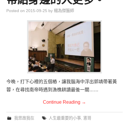
Posted on
2015-09-25
by
楊為傑醫師
今晚，打下心裡的五個樁，讓我腦海中浮出郭靖帶著黃
蓉，在尋找南帝時遇到漁樵耕讀最後一關……
Continue Reading
→
我思故我在
人生最重要的小事
,
憲哥