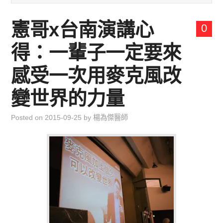
兒童青少年成長專區
憲哥x台南演講心
0
育兒知識集
得：一輩子一定要來
環遊世界行
感受一次用麥克風改
直上雲霄去
變世界的力量
我思故我在
Posted on
2015-09-25
by
楊為傑醫師
聯絡我
主婦碎碎念