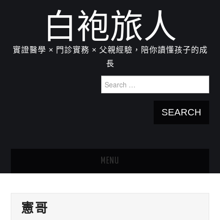
白袍旅人
實證醫學 × 門診實務 × 父親經驗，陪你讀懂孩子的成
長
Search
for:
MENU
HOME
憲哥
關於我：楊為傑醫師