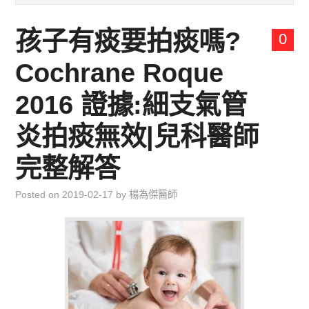
兒童青少年成長專區
孩子有痰要拍痰嗎?
0
育兒知識集
Cochrane Roque
環遊世界行
2016 證據:細支氣管
直上雲霄去
炎拍痰無效|兒科醫師
完整解答
我思故我在
Posted on
2019-02-17
by
楊為傑醫師
聯絡我
主婦碎碎念