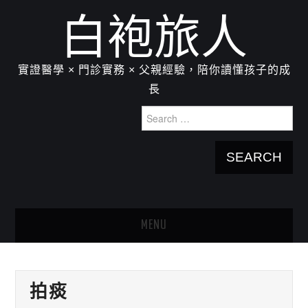
白袍旅人
實證醫學 × 門診實務 × 父親經驗，陪你讀懂孩子的成
長
Search
for:
MENU
HOME
拍痰
關於我：楊為傑醫師