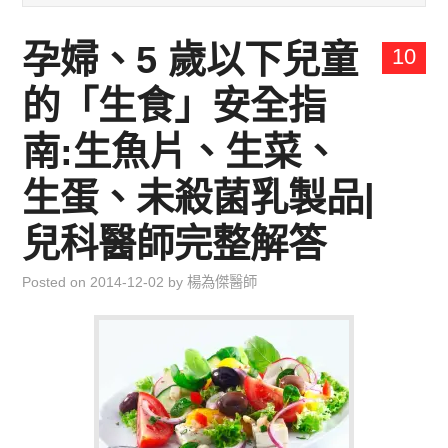
兒童青少年成長專區
孕婦、5 歲以下兒童
10
育兒知識集
的「生食」安全指
環遊世界行
南:生魚片、生菜、
直上雲霄去
生蛋、未殺菌乳製品|
兒科醫師完整解答
我思故我在
Posted on
2014-12-02
by
楊為傑醫師
聯絡我
主婦碎碎念