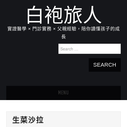
白袍旅人
實證醫學 × 門診實務 × 父親經驗，陪你讀懂孩子的成
長
Search
for:
MENU
HOME
生菜沙拉
關於我：楊為傑醫師