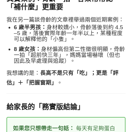
「補什麼」更重要
我在另一篇談骨齡的文章裡舉過兩個近期案例：
6 歲半男孩：
身材較嬌小，骨齡落後到約 4.5
–5 歲，落後實際年齡一年半以上，某種程度
可以解釋他的「小隻」。
8 歲女孩：
身材偏高但第二性徵很明顯，骨齡
一拍「超前快三年」，媽媽當場嚇壞（但也
因此及早處理與追蹤）。
我想講的是：
長高不是只有「吃」；更是「評
估」＋「把握窗期」
。
給家長的「務實版結論」
如果您只想帶走一句話：
每天有足夠蛋白