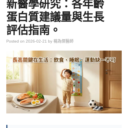
新醫學研究：各年齡
兒童青少年成長專區
蛋白質建議量與生長
育兒知識集
評估指南。
環遊世界行
Posted on
2026-02-21
by
楊為傑醫師
直上雲霄去
我思故我在
聯絡我
主婦碎碎念