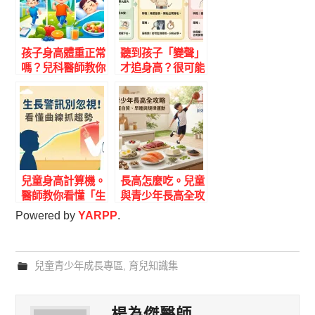
孩子身高體重正常
聽到孩子「變聲」
嗎？兒科醫師教你
才追身高？很可能
看懂 0-18 歲生長
已經在生長末班車
曲線百分位｜台灣
上了…
本土數據計算器
兒童身高計算機。
長高怎麼吃。兒童
醫師教你看懂「生
與青少年長高全攻
長曲線」與 6 大
略：專科醫師的飲
Powered by
YARPP
.
長高警訊（附自動
食菜單與黃金作
評估工具）
息。2026 三月更
新
兒童青少年成長專區
,
育兒知識集
楊為傑醫師