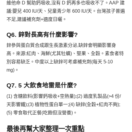
維他命 D 幫助鈣吸收,沒有 D 鈣再多也吸收不了。AAP 建
議:嬰兒 400 IU/天、兒童青少年 600 IU/天。台灣孩子普遍
不足,建議補充劑+適度日曬。
Q6. 鋅對長高有什麼影響?
鋅參與蛋白質合成跟生長激素分泌,缺鋅會明顯影響身
高。來源:紅肉、海鮮(尤其牡蠣)、堅果、全穀。素食者特
別容易缺乏。中度以上缺鋅可考慮補充劑(每天 5-10
mg)。
Q7. 5 大飲食地雷是什麼?
(1) 含糖飲料(影響鈣吸收+空熱量);(2) 過度乳製品(>4 份/
天影響鐵);(3) 植物性蛋白單一;(4) 缺鋅(全穀+紅肉不夠);
(5) 零食取代正餐(吃飽但沒營養)。
最後再幫大家整理一次重點