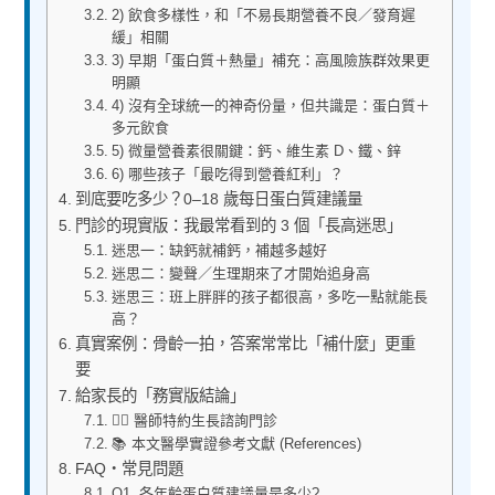
2) 飲食多樣性，和「不易長期營養不良／發育遲
緩」相關
3) 早期「蛋白質＋熱量」補充：高風險族群效果更
明顯
4) 沒有全球統一的神奇份量，但共識是：蛋白質＋
多元飲食
5) 微量營養素很關鍵：鈣、維生素 D、鐵、鋅
6) 哪些孩子「最吃得到營養紅利」？
到底要吃多少？0–18 歲每日蛋白質建議量
門診的現實版：我最常看到的 3 個「長高迷思」
迷思一：缺鈣就補鈣，補越多越好
迷思二：變聲／生理期來了才開始追身高
迷思三：班上胖胖的孩子都很高，多吃一點就能長
高？
真實案例：骨齡一拍，答案常常比「補什麼」更重
要
給家長的「務實版結論」
👨‍⚕️ 醫師特約生長諮詢門診
📚 本文醫學實證參考文獻 (References)
FAQ・常見問題
Q1. 各年齡蛋白質建議量是多少?