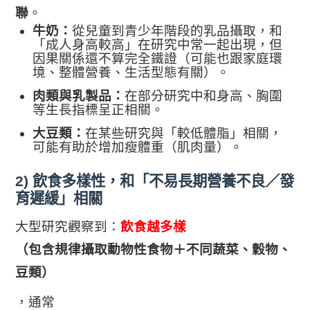
聯
。
牛奶：
從兒童到青少年階段的乳品攝取，和
「成人身高較高」在研究中常一起出現，但
因果關係還不算完全鐵證（可能也跟家庭環
境、整體營養、生活型態有關）。
肉類與乳製品：
在部分研究中和身高、胸圍
等生長指標呈正相關。
大豆類：
在某些研究與「較低體脂」相關，
可能有助於增加瘦體重（肌肉量）。
2) 飲食多樣性，和「不易長期營養不良／發
育遲緩」相關
大型研究觀察到：
飲食越多樣
（包含規律攝取動物性食物＋不同蔬菜、穀物、
豆類）
，通常