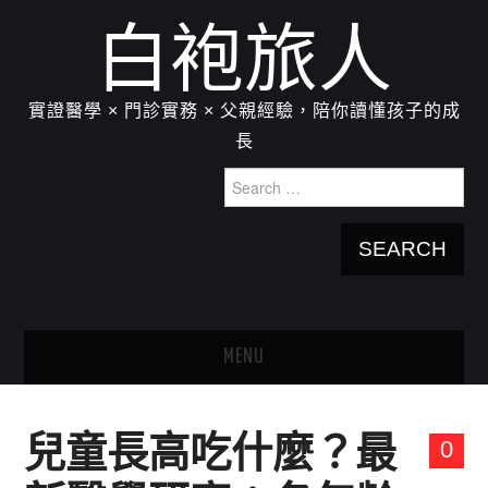
白袍旅人
實證醫學 × 門診實務 × 父親經驗，陪你讀懂孩子的成
長
Search
for:
MENU
HOME
兒童長高吃什麼？最
0
關於我：楊為傑醫師