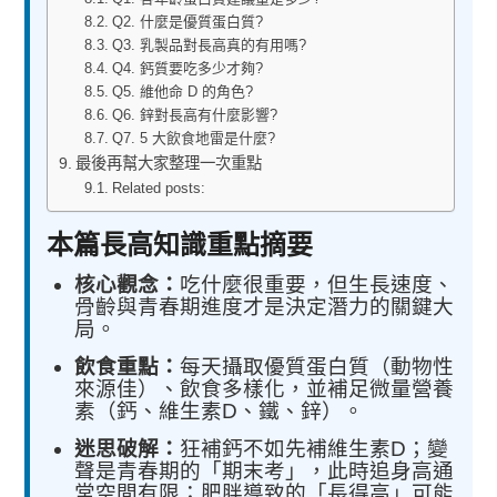
Q2. 什麼是優質蛋白質?
Q3. 乳製品對長高真的有用嗎?
Q4. 鈣質要吃多少才夠?
Q5. 維他命 D 的角色?
Q6. 鋅對長高有什麼影響?
Q7. 5 大飲食地雷是什麼?
最後再幫大家整理一次重點
Related posts:
本篇長高知識重點摘要
核心觀念：
吃什麼很重要，但生長速度、
骨齡與青春期進度才是決定潛力的關鍵大
局。
飲食重點：
每天攝取優質蛋白質（動物性
來源佳）、飲食多樣化，並補足微量營養
素（鈣、維生素D、鐵、鋅）。
迷思破解：
狂補鈣不如先補維生素D；變
聲是青春期的「期末考」，此時追身高通
常空間有限；肥胖導致的「長得高」可能