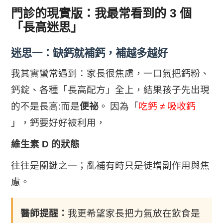
門診的現實版：我最常看到的 3 個
「長高迷思」
迷思一：缺鈣就補鈣，補越多越好
我其實蠻常遇到：家長很焦慮，一口氣把鈣粉、
鈣錠、各種「長高配方」全上，結果孩子先出現
的不是長高:而是
便祕
。
因為「
吃鈣 ≠ 吸收鈣
」，鈣要好好被利用，
維生素 D 的狀態
往往是關鍵之一；亂補有時只是徒增副作用與焦
慮。
醫師提醒：
我更希望家長把力氣放在飲食是