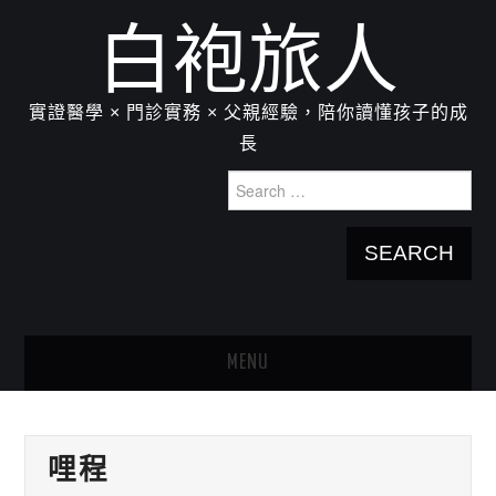
白袍旅人
實證醫學 × 門診實務 × 父親經驗，陪你讀懂孩子的成
長
Search
for:
MENU
HOME
哩程
關於我：楊為傑醫師