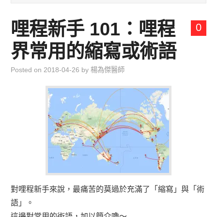
兒童青少年成長專區
哩程新手 101：哩程
0
育兒知識集
界常用的縮寫或術語
環遊世界行
Posted on
2018-04-26
by
楊為傑醫師
直上雲霄去
我思故我在
聯絡我
主婦碎碎念
對哩程新手來說，最痛苦的莫過於充滿了「縮寫」與「術
語」。
這邊對常用的術語，加以簡介嚕～