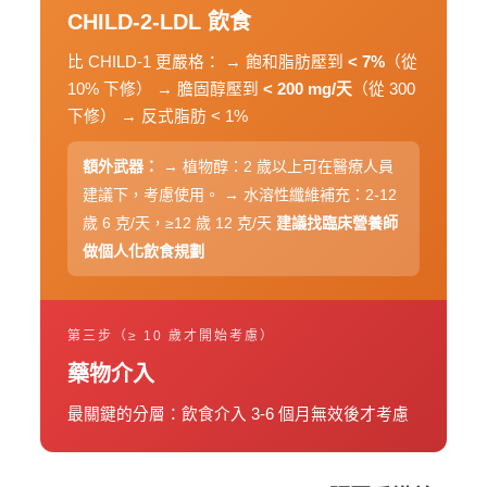
CHILD-2-LDL 飲食
比 CHILD-1 更嚴格：
→ 飽和脂肪壓到
< 7%
（從
10% 下修）
→ 膽固醇壓到
< 200 mg/天
（從 300
下修）
→ 反式脂肪 < 1%
額外武器：
→ 植物醇：2 歲以上可在醫療人員
建議下，考慮使用。
→ 水溶性纖維補充：2-12
歲 6 克/天，≥12 歲 12 克/天
建議找臨床營養師
做個人化飲食規劃
第三步（≥ 10 歲才開始考慮）
藥物介入
最關鍵的分層：飲食介入 3-6 個月無效後才考慮