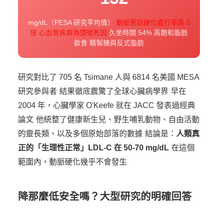
mg/dL（PESA 研究平均值）
動脈粥狀硬化盛行率高 5
倍
心血管疾病為頭號死因
久坐時間 54%
高飽和脂肪
飲食
精製糖與反式脂肪
研究對比了 705 名 Tsimane 人與 6814 名美國 MESA
研究參與者
結果徹底震驚了全球心臟病學界
早在
2004 年，心臟學家 O'Keefe 就在 JACC 發表過經典
論文
他統整了健康新生兒、野生哺乳動物、自由活動
的靈長類、以及多個原始部落的數據
結論是：
人類真
正的「生理性正常」LDL-C 在 50-70 mg/dL
在這個
範圍內，動脈硬化幾乎不會發生
降那麼低安全嗎？大型研究的明確回答