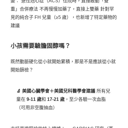
變：
急性冠心症（ACS）住院時，直接啟動「雙
重」合併療法
不再慢慢加藥了，直接上雙藥
針對罕
見的純合子 FH 兒童（≥5 歲），也新增了特定藥物的
建議
小孩需要驗膽固醇嗎？
既然動脈硬化從小就開始累積，那是不是應該從小就
開始篩檢？
🔬 美國心臟學會＋美國兒科醫學會建議
所有兒
童在
9-11 歲
和
17-21 歲
，至少各驗一次血脂
（可用非空腹抽血）