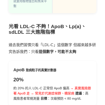
就要用植物蛋白和魚來平
衡
光看 LDL-C 不夠！ApoB、Lp(a)、
sdLDL 三大進階指標
過去我們習慣只看「LDL-C」這個數字
但越來越多研
究告訴我們：只看
這個數字，可能不太夠
ApoB
致病粒子的真實計數器
20%
約 20% 的人 LDL-C 正常但 ApoB 偏高
→ 真實風險跟
著 ApoB 走
→ 常見於代謝症候群、糖尿病
建議
：高
風險患者常規測量
目標
：次級預防 < 80 mg/dL