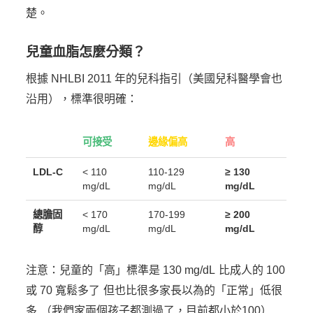
楚。
兒童血脂怎麼分類？
根據 NHLBI 2011 年的兒科指引（美國兒科醫學會也
沿用），標準很明確：
指標
可接受
邊緣偏高
高
LDL-C
< 110
110-129
≥ 130
mg/dL
mg/dL
mg/dL
總膽固
< 170
170-199
≥ 200
醇
mg/dL
mg/dL
mg/dL
注意：兒童的「高」標準是 130 mg/dL
比成人的 100
或 70 寬鬆多了
但也比很多家長以為的「正常」低很
多
（我們家兩個孩子都測過了，目前都小於100）