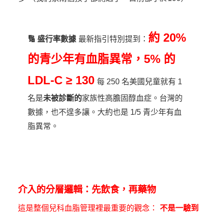
約 20%
🔢 盛行率數據
最新指引特別提到：
的青少年有血脂異常，5% 的
LDL-C ≥ 130
每 250 名美國兒童就有 1
名是
未被診斷的
家族性高膽固醇血症。台灣的
數據，也不遑多讓。大約也是 1/5 青少年有血
脂異常。
介入的分層邏輯：先飲食，再藥物
這是整個兒科血脂管理裡最重要的觀念：
不是一驗到