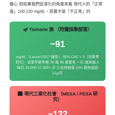
擔心
但如果我們從演化的角度來看
現代人的「正常
值」100-130 mg/dL，其實才是「不正常」的
🌿 Tsimane 族
（狩獵採集部落）
~91
mg/dL（Lancet 2017 報告）
85% CAC = 0（完美零
鈣化）
血管年齡年輕 28 歲
80 歲耆老 ≈ 52 歲美國人
每日 15,000-17,000+ 步
久坐時間僅 10%
飽和脂肪
11g/天
🏙️ 現代工業化社會
（MESA / PESA 研
究）
~132