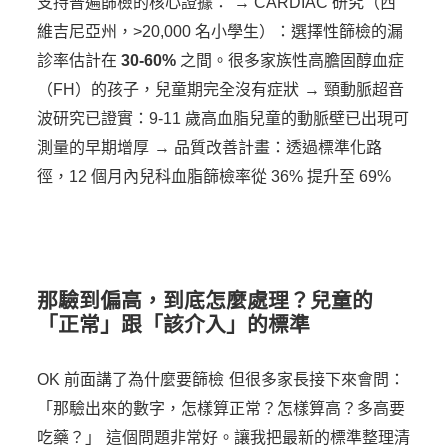
支持普遍篩檢的核心證據：
→ CARDIAC 研究（西
維吉尼亞州，>20,000 名小學生）：選擇性篩檢的漏
診率估計在
30-60%
之間。很多家族性高膽固醇血症
（FH）的孩子，兒童期完全沒有症狀
→ 頸動脈超音
波研究已證實：9-11 歲高血脂兒童的動脈壁已出現可
測量的早期增厚
→ 品質改善計畫：透過標準化路
徑，12 個月內兒科血脂篩檢率從 36% 提升至 69%
那驗到偏高，到底怎麼處理？兒童的
「正常」跟「該介入」的標準
OK 前面講了為什麼要篩檢
但很多家長接下來會問：
「那驗出來的數字，怎樣算正常？怎樣算高？多高要
吃藥？」
這個問題非常好。讓我把最新的標準整理清