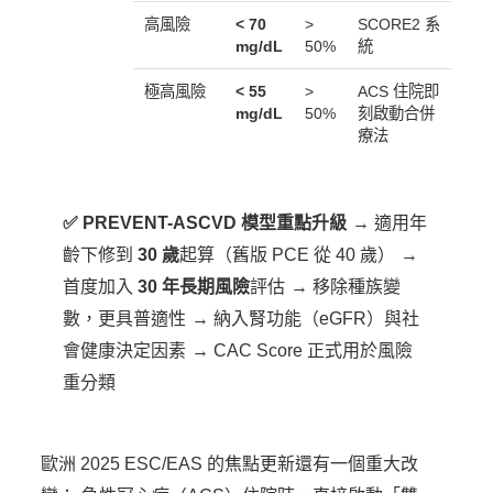
高風險
< 70
>
SCORE2 系
mg/dL
50%
統
極高風險
< 55
>
ACS 住院即
mg/dL
50%
刻啟動合併
療法
✅ PREVENT-ASCVD 模型重點升級
→ 適用年
齡下修到
30 歲
起算（舊版 PCE 從 40 歲）
→
首度加入
30 年長期風險
評估
→ 移除種族變
數，更具普適性
→ 納入腎功能（eGFR）與社
會健康決定因素
→ CAC Score 正式用於風險
重分類
歐洲 2025 ESC/EAS 的焦點更新還有一個重大改