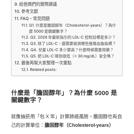
給爸媽們的實際建議
參考文獻
FAQ・常見問題
Q1. 什麼是膽固醇年（Cholesterol-years）？為什
麼 5000 是關鍵數字？
Q2. 2026 年最新指引的 LDL-C 控制目標是多少？
Q3. 除了 LDL-C，還需要檢測哪些進階血脂指標？
Q4. 兒童 LDL-C 多少算高？什麼時候需要用藥？
Q5. 把 LDL-C 降到很低（< 30 mg/dL）安全嗎？
最後再幫大家整理一次重點
Related posts:
什麼是「膽固醇年」？為什麼 5000 是
關鍵數字？
就像抽菸用「包 X 年」計算肺癌風險，膽固醇也有自
己的計算單位：
膽固醇年（Cholesterol-years）