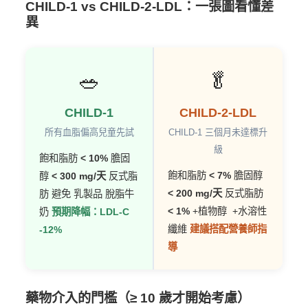
CHILD-1 vs CHILD-2-LDL：一張圖看懂差
異
🥗
🥬
CHILD-1
CHILD-2-LDL
所有血脂偏高兒童先試
CHILD-1 三個月未達標升
級
飽和脂肪
< 10%
膽固
飽和脂肪
< 7%
膽固醇
醇
< 300 mg/天
反式脂
< 200 mg/天
反式脂肪
肪 避免
乳製品 脫脂牛
< 1%
+植物醇
+水溶性
奶
預期降幅：LDL-C
纖維
建議搭配營養師指
-12%
導
藥物介入的門檻（≥ 10 歲才開始考慮）