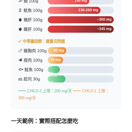
🦐 蝦 100g
190 mg
🦑 魷魚 100g
230-260 mg
🫀 豬肝 100g
~300 mg
🫀 雞肝 100g
~345 mg
✅ 中等膽固醇：適量沒問題
🍗 雞胸肉 100g
85 mg
🥩 瘦肉 100g
70 mg
55
🐟 鮭魚 100g
mg
25-30
🧀 起司 30g
mg
━━ CHILD-2 上限：200 mg/天
━━ CHILD-1 上限：
300 mg/天
一天範例：實際搭配怎麼吃