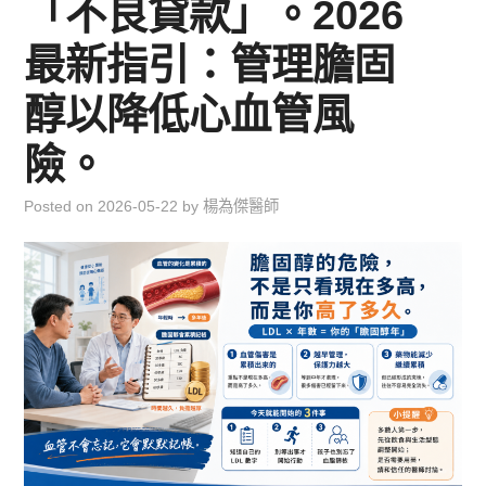
「不良貸款」。2026
兒童青少年成長專區
最新指引：管理膽固
育兒知識集
醇以降低心血管風
環遊世界行
險。
直上雲霄去
Posted on
2026-05-22
by
楊為傑醫師
我思故我在
聯絡我
主婦碎碎念