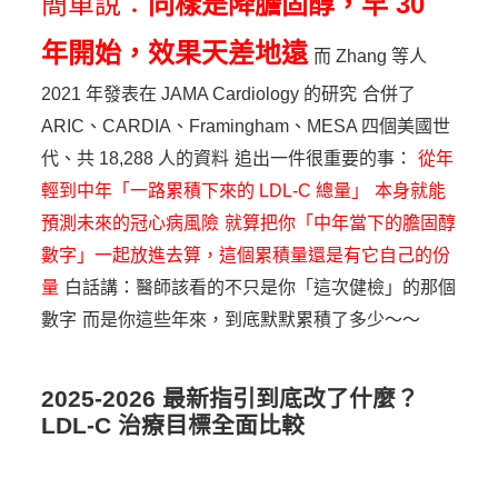
簡單說：
同樣是降膽固醇，早 30
年開始，效果天差地遠
而 Zhang 等人
2021 年發表在 JAMA Cardiology 的研究
合併了
ARIC、CARDIA、Framingham、MESA 四個美國世
代、共 18,288 人的資料
追出一件很重要的事：
從年
輕到中年「一路累積下來的 LDL-C 總量」
本身就能
預測未來的冠心病風險
就算把你「中年當下的膽固醇
數字」一起放進去算，這個累積量還是有它自己的份
量
白話講：醫師該看的不只是你「這次健檢」的那個
數字
而是你這些年來，到底默默累積了多少～～
2025-2026 最新指引到底改了什麼？
LDL-C 治療目標全面比較