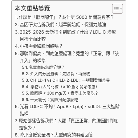
本文重點導覽
什麼是「膽固醇年」？為什麼 5000 是關鍵數字？
基因研究告訴我們：越早開始低，保護力越強
2025-2026 最新指引到底改了什麼？LDL-C 治療
目標全面比較
小孩需要驗膽固醇嗎？
那驗到偏高，到底怎麼處理？兒童的「正常」跟「該
介入」的標準
兒童血脂怎麼分類？
介入的分層邏輯：先飲食，再藥物
CHILD-1 vs CHILD-2-LDL：一張圖看懂差異
藥物介入的門檻（≥ 10 歲才開始考慮）
膽固醇 < 300 mg/天，實際上怎麼吃？
一天範例：實際搭配怎麼吃
光看 LDL-C 不夠！ApoB、Lp(a)、sdLDL 三大進階
指標
原始部落告訴我們：人類「真正正常」的膽固醇到底
是多少？
降那麼低安全嗎？大型研究的明確回答