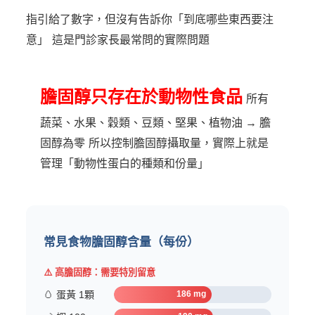
指引給了數字，但沒有告訴你「到底哪些東西要注
意」
這是門診家長最常問的實際問題
膽固醇只存在於動物性食品
所有
蔬菜、水果、穀類、豆類、堅果、植物油 → 膽
固醇為零
所以控制膽固醇攝取量，實際上就是
管理「動物性蛋白的種類和份量」
常見食物膽固醇含量（每份）
⚠️ 高膽固醇：需要特別留意
🥚 蛋黃 1顆
186 mg