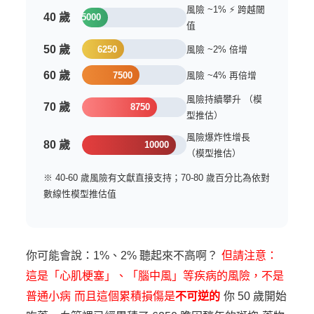
風險 ~1% ⚡ 跨越閾
40 歲
5000
值
50 歲
6250
風險 ~2% 倍增
60 歲
7500
風險 ~4% 再倍增
風險持續攀升 （模
70 歲
8750
型推估）
風險爆炸性增長
80 歲
10000
（模型推估）
※ 40-60 歲風險有文獻直接支持；70-80 歲百分比為依對
數線性模型推估值
你可能會說：1%、2% 聽起來不高啊？
但請注意：
這是「心肌梗塞」、「腦中風」等疾病的風險，不是
普通小病
而且這個累積損傷是
不可逆的
你 50 歲開始