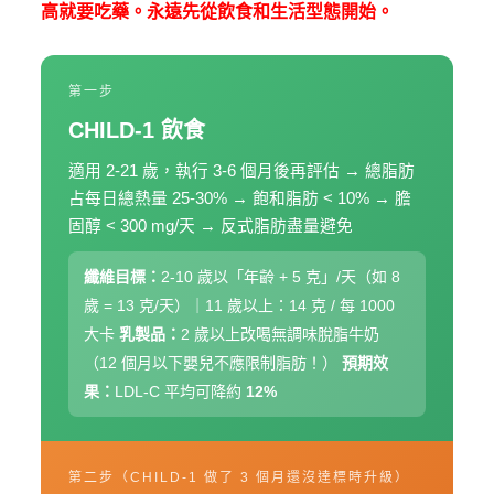
高就要吃藥。永遠先從飲食和生活型態開始。
第一步
CHILD-1 飲食
適用 2-21 歲，執行 3-6 個月後再評估
→ 總脂肪
占每日總熱量 25-30%
→ 飽和脂肪 < 10%
→ 膽
固醇 < 300 mg/天
→ 反式脂肪盡量避免
纖維目標：
2-10 歲以「年齡 + 5 克」/天（如 8
歲 = 13 克/天）｜11 歲以上：14 克 / 每 1000
大卡
乳製品：
2 歲以上改喝無調味脫脂牛奶
（12 個月以下嬰兒不應限制脂肪！）
預期效
果：
LDL-C 平均可降約
12%
第二步（CHILD-1 做了 3 個月還沒達標時升級）