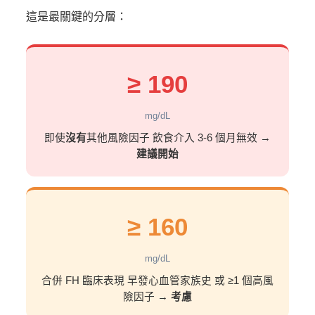
這是最關鍵的分層：
≥ 190
mg/dL
即使
沒有
其他風險因子
飲食介入 3-6 個月無效
→
建議開始
≥ 160
mg/dL
合併 FH 臨床表現
早發心血管家族史
或 ≥1 個高風
險因子
→
考慮