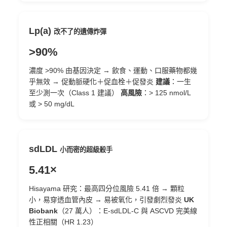
Lp(a)
改不了的遺傳炸彈
>90%
濃度 >90% 由基因決定
→ 飲食、運動、口服藥物都幾
乎無效
→ 促動脈硬化＋促血栓＋促發炎
建議
：一生
至少測一次（Class 1 建議）
高風險
：> 125 nmol/L
或 > 50 mg/dL
sdLDL
小而密的超級殺手
5.41×
Hisayama 研究：最高四分位風險 5.41 倍
→ 顆粒
小，易穿透血管內皮
→ 易被氧化，引發劇烈發炎
UK
Biobank
（27 萬人）：E-sdLDL-C 與 ASCVD 完美線
性正相關（HR 1.23）