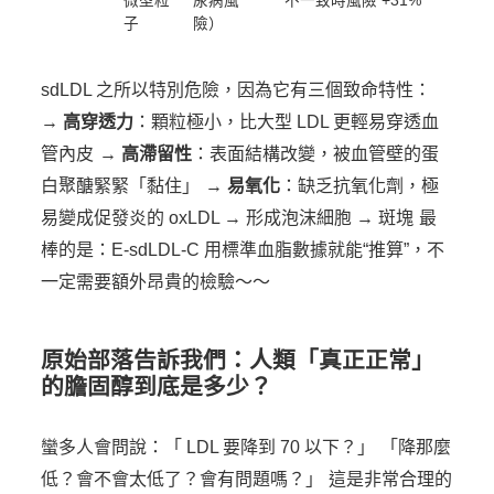
微型粒
尿病風
不一致時風險 +31%
子
險）
sdLDL 之所以特別危險，因為它有三個致命特性：
→
高穿透力
：顆粒極小，比大型 LDL 更輕易穿透血
管內皮
→
高滯留性
：表面結構改變，被血管壁的蛋
白聚醣緊緊「黏住」
→
易氧化
：缺乏抗氧化劑，極
易變成促發炎的 oxLDL → 形成泡沫細胞 → 斑塊
最
棒的是：E-sdLDL-C 用標準血脂數據就能“推算”，不
一定需要額外昂貴的檢驗～～
原始部落告訴我們：人類「真正正常」
的膽固醇到底是多少？
蠻多人會問說：「 LDL 要降到 70 以下？」
「降那麼
低？會不會太低了？會有問題嗎？」
這是非常合理的