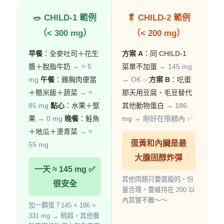
🥗 CHILD-1 範例
🥬 CHILD-2 範例
（< 300 mg）
（< 200 mg）
早餐
：全麥吐司＋花生
方案 A
：同 CHILD-1
醬＋脫脂牛奶
→ ≈ 5
菜單不加蛋
→ 145 mg
mg
午餐
：雞胸肉便當
→ OK ✅
方案 B
：吃蛋
＋糙米飯＋蔬菜
→ ≈
那天用豆腐、毛豆替代
85 mg
點心
：水果＋堅
其他動物蛋白
→ 186
果
→ 0 mg
晚餐
：鮭魚
mg → 剛好在限額內 ✅
＋地瓜＋燙青菜
→ ≈
蛋黃和內臟是最
55 mg
大膽固醇炸彈
一天 ≈ 145 mg ✅
其他肉類只要選瘦的、份
很安全
量合理，要維持在 200 以
內其實不難～～
加一顆蛋？145 + 186 =
331 mg → 稍超，其他餐