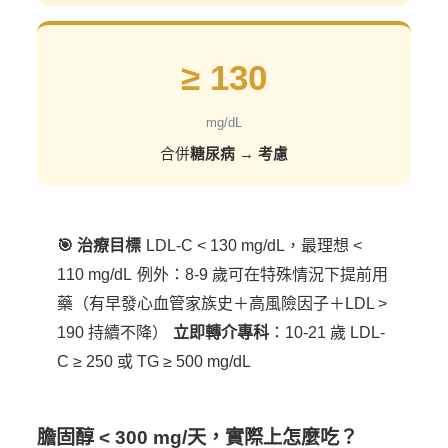
≥ 130
mg/dL
合併
糖尿病
→
考慮
🎯 治療目標
LDL-C < 130 mg/dL，最理想 <
110 mg/dL
例外：8-9 歲可在特殊情況下提前用
藥（有早發心血管家族史＋高風險因子＋LDL >
190 持續不降）
立即轉介專科
：10-21 歲 LDL-
C ≥ 250 或 TG ≥ 500 mg/dL
膽固醇 < 300 mg/天，實際上怎麼吃？