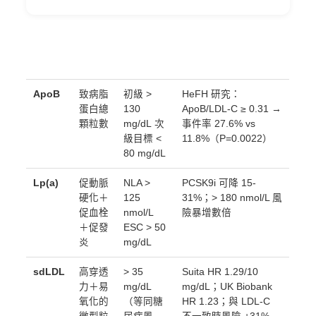
代表意
高風險閾
指標
義
值
關鍵研究證據
ApoB
致病脂
初級 >
HeFH 研究：
蛋白總
130
ApoB/LDL-C ≥ 0.31 →
顆粒數
mg/dL
次
事件率 27.6% vs
級目標 <
11.8%（P=0.0022）
80 mg/dL
Lp(a)
促動脈
NLA >
PCSK9i 可降 15-
硬化＋
125
31%；> 180 nmol/L 風
促血栓
nmol/L
險暴增數倍
＋促發
ESC > 50
炎
mg/dL
sdLDL
高穿透
> 35
Suita HR 1.29/10
力＋易
mg/dL
mg/dL；UK Biobank
氧化的
（等同糖
HR 1.23；與 LDL-C