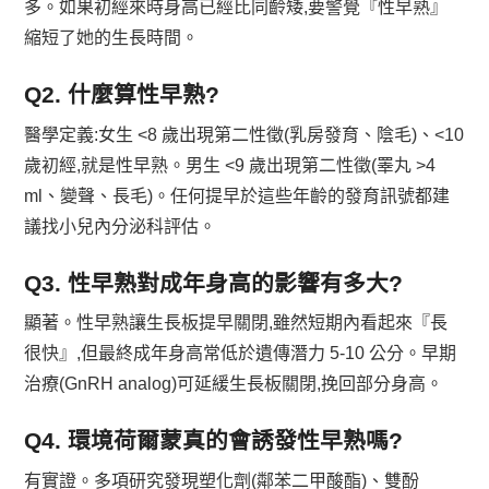
多。如果初經來時身高已經比同齡矮,要警覺『性早熟』
縮短了她的生長時間。
Q2. 什麼算性早熟?
醫學定義:女生 <8 歲出現第二性徵(乳房發育、陰毛)、<10
歲初經,就是性早熟。男生 <9 歲出現第二性徵(睪丸 >4
ml、變聲、長毛)。任何提早於這些年齡的發育訊號都建
議找小兒內分泌科評估。
Q3. 性早熟對成年身高的影響有多大?
顯著。性早熟讓生長板提早關閉,雖然短期內看起來『長
很快』,但最終成年身高常低於遺傳潛力 5-10 公分。早期
治療(GnRH analog)可延緩生長板關閉,挽回部分身高。
Q4. 環境荷爾蒙真的會誘發性早熟嗎?
有實證。多項研究發現塑化劑(鄰苯二甲酸酯)、雙酚