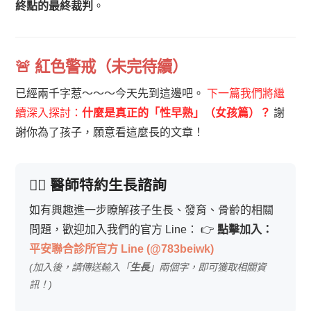
終點的最終裁判
。
🚨 紅色警戒（未完待續）
已經兩千字惹～～～今天先到這邊吧。
下一篇我們將繼
續深入探討：
什麼是真正的「性早熟」（女孩篇）？
謝
謝你為了孩子，願意看這麼長的文章！
👨‍⚕️ 醫師特約生長諮詢
如有興趣進一步瞭解孩子生長、發育、骨齡的相關
問題，歡迎加入我們的官方 Line：
👉
點擊加入：
平安聯合診所官方 Line (@783beiwk)
(加入後，請傳送輸入「
生長
」兩個字，即可獲取相關資
訊！)