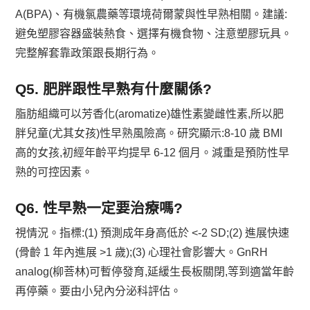
A(BPA)、有機氯農藥等環境荷爾蒙與性早熟相關。建議:
避免塑膠容器盛裝熱食、選擇有機食物、注意塑膠玩具。
完整解套靠政策跟長期行為。
Q5. 肥胖跟性早熟有什麼關係?
脂肪組織可以芳香化(aromatize)雄性素變雌性素,所以肥
胖兒童(尤其女孩)性早熟風險高。研究顯示:8-10 歲 BMI
高的女孩,初經年齡平均提早 6-12 個月。減重是預防性早
熟的可控因素。
Q6. 性早熟一定要治療嗎?
視情況。指標:(1) 預測成年身高低於 <-2 SD;(2) 進展快速
(骨齡 1 年內進展 >1 歲);(3) 心理社會影響大。GnRH
analog(柳菩林)可暫停發育,延緩生長板關閉,等到適當年齡
再停藥。要由小兒內分泌科評估。