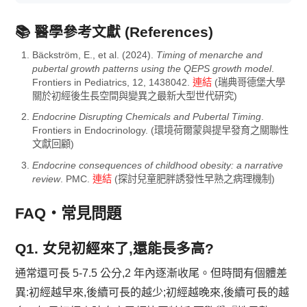
📚 醫學參考文獻 (References)
Bäckström, E., et al. (2024).
Timing of menarche and
pubertal growth patterns using the QEPS growth model
.
Frontiers in Pediatrics, 12, 1438042.
連結
(瑞典哥德堡大學
關於初經後生長空間與變異之最新大型世代研究)
Endocrine Disrupting Chemicals and Pubertal Timing
.
Frontiers in Endocrinology. (環境荷爾蒙與提早發育之關聯性
文獻回顧)
Endocrine consequences of childhood obesity: a narrative
review
. PMC.
連結
(探討兒童肥胖誘發性早熟之病理機制)
FAQ・常見問題
Q1. 女兒初經來了,還能長多高?
通常還可長 5-7.5 公分,2 年內逐漸收尾。但時間有個體差
異:初經越早來,後續可長的越少;初經越晚來,後續可長的越