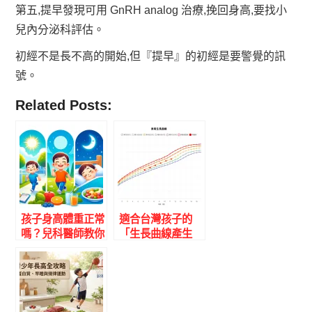
第五,提早發現可用 GnRH analog 治療,挽回身高,要找小
兒內分泌科評估。
初經不是長不高的開始,但『提早』的初經是要警覺的訊
號。
Related Posts:
孩子身高體重正常
適合台灣孩子的
嗎？兒科醫師教你
「生長曲線產生
看懂 0-18 歲生長
器」。成長門診＃
曲線百分位｜台灣
2 畫出孩子的生長
本土數據計算器
曲線