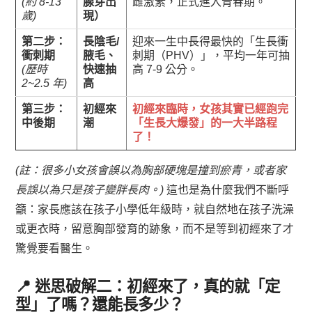
(約 8-13
腺芽出
雌激素，正式進入青春期。
歲)
現）
第二步：
長陰毛/
迎來一生中長得最快的「生長衝
衝刺期
腋毛、
刺期（PHV）」，平均一年可抽
(歷時
快速抽
高 7-9 公分。
2~2.5 年)
高
第三步：
初經來
初經來臨時，女孩其實已經跑完
中後期
潮
「生長大爆發」的一大半路程
了！
(註：很多小女孩會誤以為胸部硬塊是撞到瘀青，或者家
長誤以為只是孩子變胖長肉。)
這也是為什麼我們不斷呼
籲：家長應該在孩子小學低年級時，就自然地在孩子洗澡
或更衣時，留意胸部發育的跡象，而不是等到初經來了才
驚覺要看醫生。
📍 迷思破解二：初經來了，真的就「定
型」了嗎？還能長多少？