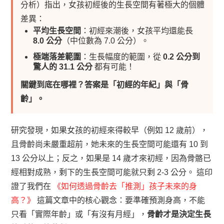
分析）指出，女孩初經後的生長空間有著極大的個體
差異：
平均生長空間
：初經來潮後，女孩平均還能長
8.0 公分
（中位數為 7.0 公分）。
極端落差範圍
：生長幅度的範圍，從
0.2 公分到
驚人的 31.1 公分
都有可能！
關鍵到底在哪裡？答案是「初經的年紀」與「骨
齡」。
研究發現，如果女孩的初經來得較早（例如 12 歲前），
且骨齡尚未嚴重超前，她未來的生長空間可能還有 10 到
13 公分以上；反之，如果是 14 歲才來初經，因為骨骼已
經相對成熟，剩下的生長空間可能就只剩 2-3 公分。
這印
證了我們在
《如何透過骨齡去「推測」孩子未來的身
高？》
這篇文章中的核心觀念：要準確預測身高，不能
只看「實際年齡」或「有沒有月經」，
骨齡才是決定生長