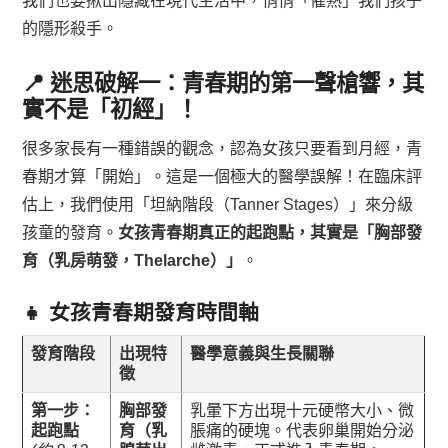
我們也要揪出隱藏在現代生活中，悄悄「催熟」我們孩子
的隱形殺手。
📍 迷思破解一：青春期的第一聲槍響，其
實不是「初經」！
很多家長有一種錯誤的觀念，認為女孩只要看到月經，青
春期才算「開始」。這是一個極大的醫學誤解！在臨床評
估上，我們使用「坦納階段（Tanner Stages）」來分級
孩童的發育。
女孩青春期真正的起跑點，其實是「胸部發
育（乳房萌發，Thelarche）」
。
👧 女孩青春期發育時間軸
發育階段
出現特
醫學意義與生長關聯
徵
第一步：
胸部發
乳暈下方出現十元硬幣大小、微
起跑點
育（乳
脹痛的硬塊。代表卵巢開始分泌