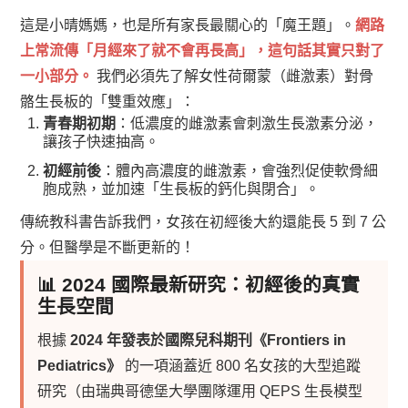
這是小晴媽媽，也是所有家長最關心的「魔王題」。
網路
上常流傳「月經來了就不會再長高」，這句話其實只對了
一小部分。
我們必須先了解女性荷爾蒙（雌激素）對骨
骼生長板的「雙重效應」：
青春期初期
：低濃度的雌激素會刺激生長激素分泌，
讓孩子快速抽高。
初經前後
：體內高濃度的雌激素，會強烈促使軟骨細
胞成熟，並加速「生長板的鈣化與閉合」。
傳統教科書告訴我們，女孩在初經後大約還能長 5 到 7 公
分。但醫學是不斷更新的！
📊 2024 國際最新研究：初經後的真實
生長空間
根據
2024 年發表於國際兒科期刊《Frontiers in
Pediatrics》
的一項涵蓋近 800 名女孩的大型追蹤
研究（由瑞典哥德堡大學團隊運用 QEPS 生長模型