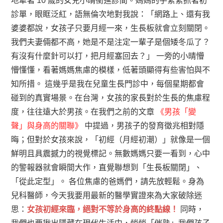
地牽著 10 歲的女兒小晴衝進診間。媽媽的手緊緊抓著初
診單，眼眶泛紅，語無倫次地對我說：「網路上、還有我
婆婆都說，女孩子只要月經一來，生長板就會立刻關閉。
我們夫妻倆都不高，她是不是注定一輩子是個矮冬瓜了？
有沒有什麼針可以打，把月經塞回去？」
一旁的小晴懵
懵懂懂，看著媽媽焦慮的模樣，低著頭顯得有些害怕與不
知所措。
這幾乎是我在兒童生長門診中，每個星期都會
碰到的真實場景。在台灣，女孩的家長對於生長的焦慮程
度，往往遠大於男孩。在我們之前的文章
《男孩「變
聲」與身高的關聯》
中提過，男孩子的發育徵兆相對隱
晦；但對於女孩來說，「初經（月經初潮）」就像是一個
鮮明且具震撼力的視覺標記。無數媽媽只要一看到，心中
的警報器就會瞬間大作，直覺聯想到「生長板關閉」、
「從此定型」。
各位焦慮的爸媽們，請先放輕鬆。身為
兒科醫師，今天我要用最新的醫學實證來為大家破除迷
思：
女孩初經來臨，絕對不等於身高的終點線！
同時，