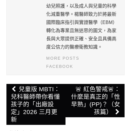
幼兒照護，以及成人與兒童的科學
化減重醫學。楊醫師致力於將最新
國際臨床指引與實證醫學（EBM）
轉化為專業且無迷思的圖文，為家
長與大眾提供正確、安全且具備高
度公信力的醫療衛教知識。
MORE POSTS
FACEBOOK
Post
兒童版 MBTI：
🚨 紅色警戒🚨：
navigation
兒科醫師帶你看懂
什麼是真正的「性
孩子的「出廠設
早熟」(PP)？（女
定」2026 三月更
孩篇）
新