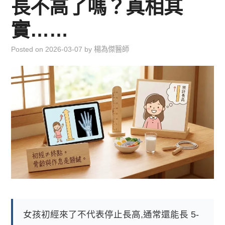
長不高了嗎？真相其
兒童青少年成長專區
實……
育兒知識集
Posted on
2026-03-07
by
楊為傑醫師
環遊世界行
直上雲霄去
我思故我在
聯絡我
主婦碎碎念
女孩初經來了不代表停止長高,通常還能長 5-