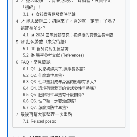
📍 迷思破解一：青春期的第一聲槍響，其實不是
「初經」！
👧 女孩青春期發育時間軸
📍 迷思破解二：初經來了，真的就「定型」了嗎？
還能長多少？
📊 2024 國際最新研究：初經後的真實生長空間
🚨 紅色警戒（未完待續）
👨‍⚕️ 醫師特約生長諮詢
📚 醫學參考文獻 (References)
FAQ・常見問題
Q1. 女兒初經來了,還能長多高?
Q2. 什麼算性早熟?
Q3. 性早熟對成年身高的影響有多大?
Q4. 環境荷爾蒙真的會誘發性早熟嗎?
Q5. 肥胖跟性早熟有什麼關係?
Q6. 性早熟一定要治療嗎?
Q7. 怎麼預防性早熟?
最後再幫大家整理一次重點
Related posts: