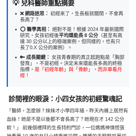
💡 兒科醫師重點摘要
❌ 網路迷思：
初經來了，生長板就關閉，不會再
長高了？
⭕ 醫學真相：
絕對不是！根據 2024 年最新國際
研究，女孩初經後
平均還能長 8 公分
（甚至有高
達 30 公分以上的極端案例，但同樣的，也有只
長了0.X 公分的案例）。
🔑 成長關鍵：
女孩青春期的真正起跑點是「胸部
發育」，不是初經。決定未來還能長多高的終極
指標，
是「初經年齡」與「骨齡」，而非單看月
經！
診間裡的眼淚：小四女孩的初經驚魂記
「醫師，怎麼辦？妹妹才小學四年級，昨天內褲上居然有
血絲！她是不是以後都不會長高了？她現在才 142 公分
欸！」
前幾個禮拜的生長特約門診，一位媽媽神情慌張