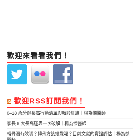
歡迎來看看我們！
歡迎RSS訂閱我們！
0–18 歲分齡長高行動清單與轉診紅旗｜楊為傑醫師
家長 8 大長高迷思一次破解｜楊為傑醫師
轉骨湯有效嗎？轉骨方該幾歲喝？目前文獻的實證評估｜楊為傑