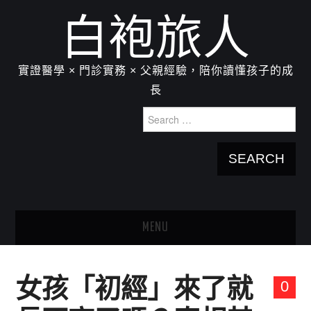
白袍旅人
實證醫學 × 門診實務 × 父親經驗，陪你讀懂孩子的成
長
Search
for:
MENU
HOME
女孩「初經」來了就
0
關於我：楊為傑醫師