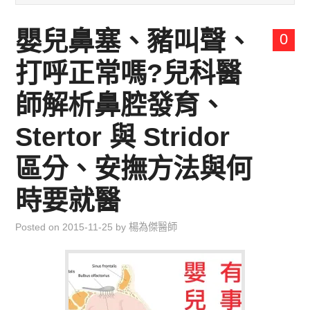
兒童青少年成長專區
嬰兒鼻塞、豬叫聲、
0
育兒知識集
打呼正常嗎?兒科醫
環遊世界行
師解析鼻腔發育、
直上雲霄去
Stertor 與 Stridor
區分、安撫方法與何
我思故我在
時要就醫
聯絡我
Posted on
2015-11-25
by
楊為傑醫師
主婦碎碎念