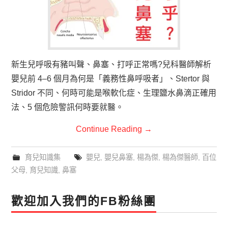
新生兒呼吸有豬叫聲、鼻塞、打呼正常嗎?兒科醫師解析
嬰兒前 4–6 個月為何是「義務性鼻呼吸者」、Stertor 與
Stridor 不同、何時可能是喉軟化症、生理鹽水鼻滴正確用
法、5 個危險警訊何時要就醫。
Continue Reading
→
育兒知識集
嬰兒
,
嬰兒鼻塞
,
楊為傑
,
楊為傑醫師
,
百位
父母
,
育兒知識
,
鼻塞
歡迎加入我們的FB粉絲團