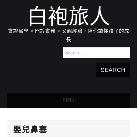
白袍旅人
實證醫學 × 門診實務 × 父親經驗，陪你讀懂孩子的成
長
Search
for:
MENU
HOME
嬰兒鼻塞
關於我：楊為傑醫師