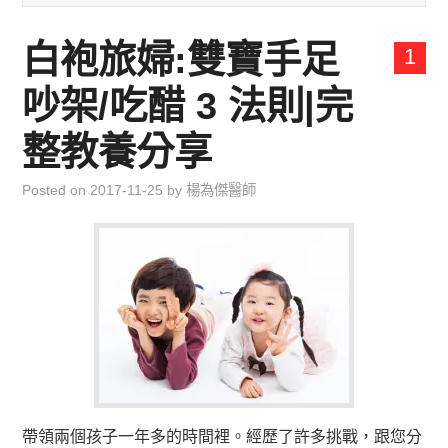
兒童青少年成長專區
白袍旅婦:雙寶手足
1
育兒知識集
吵架/吃醋 3 法則|完
環遊世界行
整教養分享
直上雲霄去
Posted on
2017-11-25
by
楊為傑醫師
我思故我在
聯絡我
主婦碎碎念
帶領兩個孩子一年多的時間裡。經歷了許多挑戰，跟您分