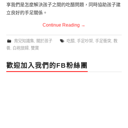
享我們是怎麼解決孩子之間的吃醋問題，同時協助孩子建
立良好的手足關係。
Continue Reading
→
育兒知識集
,
關於孩子
吃醋
,
手足吵架
,
手足衝突
,
教
養
,
白袍旅婦
,
雙寶
歡迎加入我們的FB粉絲團