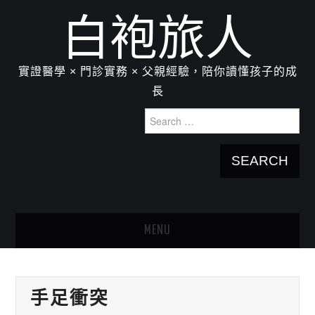
白袍旅人
實證醫學 × 門診實務 × 父親經驗，陪你讀懂孩子的成
長
Search
for:
MENU
HOME
手足衝突
關於我：楊為傑醫師