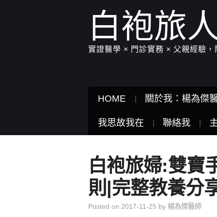
白袍旅
實證醫學 × 門診實務 × 父親經
HOME
關於我：楊為傑
我思故我在
聯絡我
白袍旅婦:雙寶手
則|完整教養分
Posted on
2017-11-25
by
楊為傑醫師