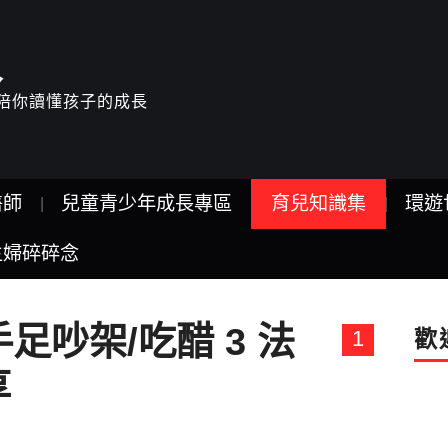
人
驗，陪你讀懂孩子的成長
醫師
兒童青少年成長專區
育兒知識集
環遊
主婦碎碎念
足吵架/吃醋 3 法
1
歡
享