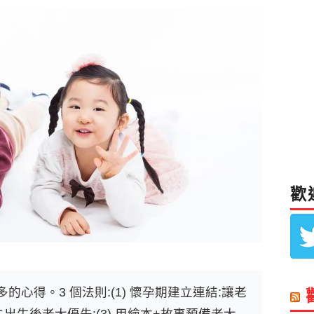
歡
的心得。3 個法則:(1) 懷孕期建立連結:讓老
二出生後老大優先;(3) 用繪本+故事預備老大