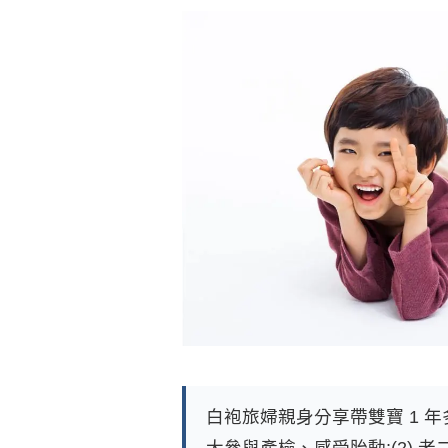
白袍旅婦親身分享帶雙寶 1 年多
大參與產檢、感受胎動;(2) 老