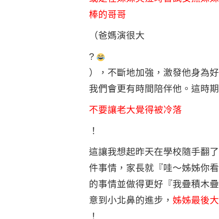
棒的哥哥
（爸媽演很大
?
），不斷地加強，激發他身為好
我們會更有時間陪伴他。這時期
不要讓老大覺得被冷落
！
這讓我想起昨天在學校隨手翻了
件事情，家長就『哇～姊姊你看
的事情並做得更好『我疊積木疊
意到小北鼻的進步，
姊姊最後大
！