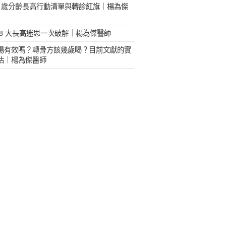
18 歲分齡長高行動清單與轉診紅旗｜楊為傑
 8 大長高迷思一次破解｜楊為傑醫師
湯有效嗎？轉骨方該幾歲喝？目前文獻的實
估｜楊為傑醫師