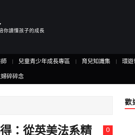
人
驗，陪你讀懂孩子的成長
醫師
兒童青少年成長專區
育兒知識集
環遊
主婦碎碎念
歡
得：從英美法系精
0