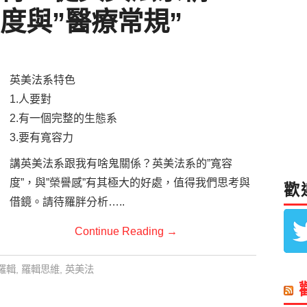
度與”醫療常規”
英美法系特色
1.人要對
2.有一個完整的生態系
3.要有寬容力
講英美法系跟我有啥鬼關係？英美法系的”寬容
度”，與”榮譽感”有其極大的好處，值得我們思考與
歡
借鏡。請待羅胖分析…..
Continue Reading
→
羅輯
,
羅輯思維
,
英美法