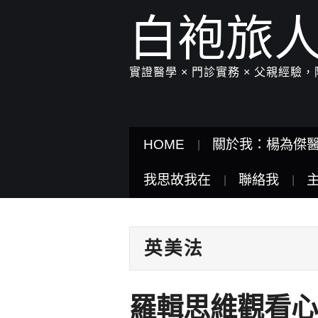
白袍旅
實證醫學 × 門診實務 × 父親經
HOME
關於我：楊為傑
我思故我在
聯絡我
英美法
羅輯思維觀看心