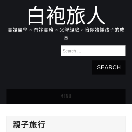
白袍旅人
實證醫學 × 門診實務 × 父親經驗，陪你讀懂孩子的成
長
Search
for:
MENU
HOME
親子旅行
關於我：楊為傑醫師