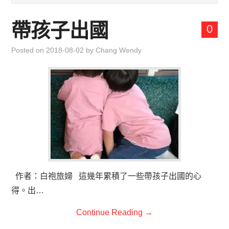
兒童青少年成長專區
帶孩子出國
0
育兒知識集
Posted on
2018-08-02
by
Chang Wendy
環遊世界行
直上雲霄去
我思故我在
聯絡我
主婦碎碎念
作者：白袍旅婦 這幾年累積了一些帶孩子出國的心
得。出…
Continue Reading
→