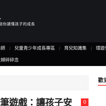
人
驗，陪你讀懂孩子的成長
醫師
兒童青少年成長專區
育兒知識集
環遊
主婦碎碎念
歡
筆遊戲：讓孩子安
0