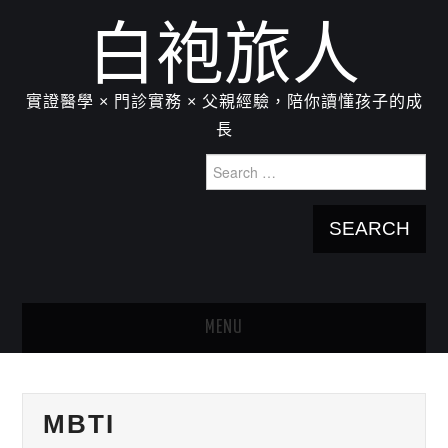
白袍旅人
實證醫學 × 門診實務 × 父親經驗，陪你讀懂孩子的成
長
Search
for:
MENU
HOME
MBTI
關於我：楊為傑醫師