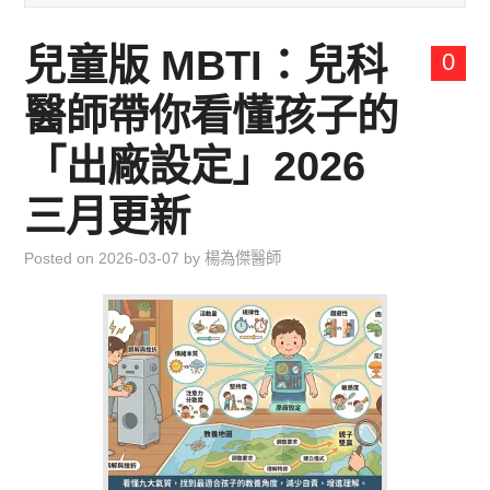
兒童青少年成長專區
兒童版 MBTI：兒科
0
育兒知識集
醫師帶你看懂孩子的
環遊世界行
「出廠設定」2026
直上雲霄去
三月更新
我思故我在
Posted on
2026-03-07
by
楊為傑醫師
聯絡我
主婦碎碎念