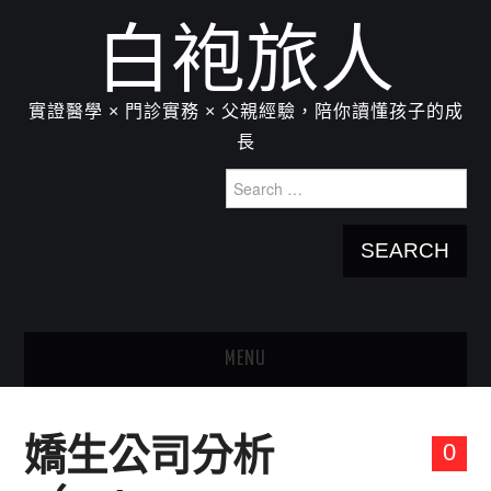
白袍旅人
實證醫學 × 門診實務 × 父親經驗，陪你讀懂孩子的成
長
Search
for:
MENU
HOME
嬌生公司分析
0
關於我：楊為傑醫師