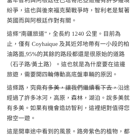
當年智利與阿根廷在巴塔哥尼亞這邊有許多邊境
紛爭，這也與後來福克蘭戰爭時，智利老是幫著
英國而與阿根廷作對有關。
這條”南疆旅道”，全長約 1240 公里。目前為
止，僅有 Coyhaique 及其近郊地帶有一小段的柏
油路面,95%的其餘的路段都還是很原始的道路
（石子路/黃土路）。這也就是為什麼要在這邊
旅遊，需要開四輪傳動高底盤車輛的原因。
這條路，
究竟有多美，讓我們繼續看下去，
沿途
經過了許多冰河，高原，森林，湖泊。說多美就
有多美。如果有機會造訪智利，這裡絕對值得您
撥空一遊。
這是開車途中看到的風景。路旁紫色的植物，都