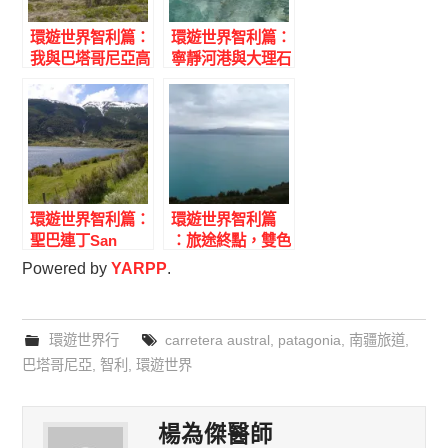
環遊世界智利篇：
環遊世界智利篇：
我與巴塔哥尼亞高
寧靜河港與大理石
原的相遇
教堂
環遊世界智利篇：
環遊世界智利篇
聖巴連丁San
：旅途終點，雙色
Valentin 冰河
河流，Cochrane
Powered by
YARPP
.
小鎮
環遊世界行
carretera austral
,
patagonia
,
南疆旅道
,
巴塔哥尼亞
,
智利
,
環遊世界
楊為傑醫師