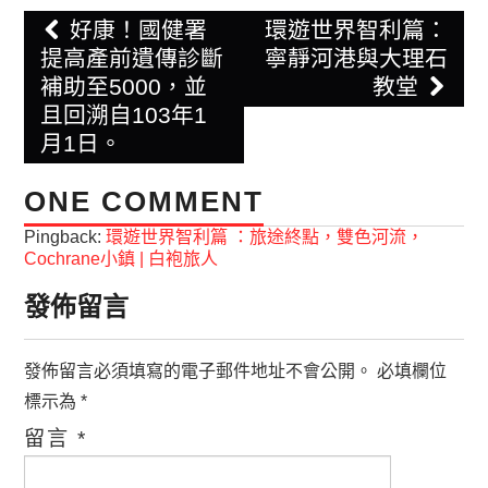
Post
好康！國健署
環遊世界智利篇：
navigation
提高產前遺傳診斷
寧靜河港與大理石
補助至5000，並
教堂
且回溯自103年1
月1日。
ONE COMMENT
Pingback:
環遊世界智利篇 ：旅途終點，雙色河流，
Cochrane小鎮 | 白袍旅人
發佈留言
發佈留言必須填寫的電子郵件地址不會公開。
必填欄位
標示為
*
留言
*