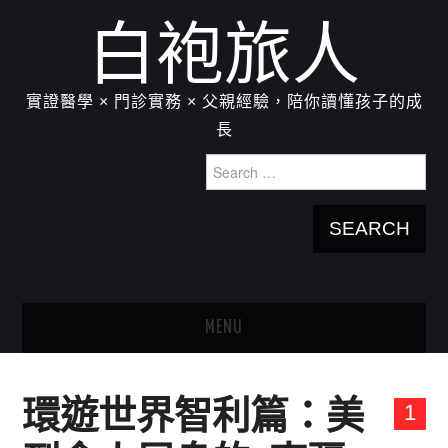
白袍旅人
實證醫學 × 門診實務 × 父親經驗，陪你讀懂孩子的成
長
Search
for:
MENU
HOME
環遊世界智利篇：美
1
關於我：楊為傑醫師