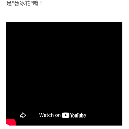
是”魯冰花“唷！