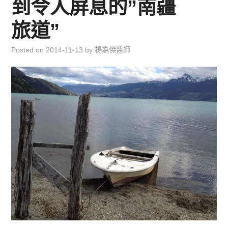
到令人屏息的”南疆
兒童青少年成長專區
旅道”
育兒知識集
Posted on
2014-11-13
by
楊為傑醫師
環遊世界行
直上雲霄去
我思故我在
聯絡我
主婦碎碎念