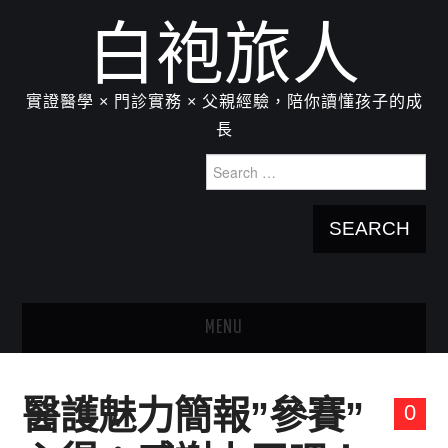
白袍旅人
實證醫學 × 門診實務 × 父親經驗，陪你讀懂孩子的成
長
Search
for:
MENU
HOME
醫護魅力簡報”參賽”
0
關於我：楊為傑醫師