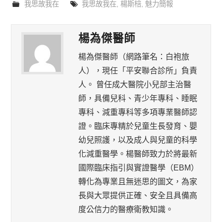
我思故我在
我思故我在
,
楊斯棓
,
魅力簡報
楊為傑醫師
楊為傑醫師（網路筆名：白袍旅
人），現任「平安聯合診所」負責
人。 曾任成大醫院小兒部主治醫
師，具備兒科、青少年專科、睡眠
專科、減重專科等多項專業醫師認
證。臨床專精於兒童生長發育、嬰
幼兒照護，以及成人與兒童的科學
化減重醫學。楊醫師致力於將最新
國際臨床指引與實證醫學（EBM）
轉化為專業且無迷思的圖文，為家
長與大眾提供正確、安全且具備高
度公信力的醫療衛教知識。