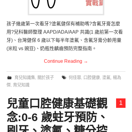
孩子幾歲第一次看牙?塗氟健保有補助嗎?含氟牙膏怎麼
用?兒科醫師整理 AAPD/ADA/AAP 共識(1 歲前第一次看
牙)、台灣健保 6 歲以下每半年塗氟、含氟牙膏分齡用量
(米粒 vs 豌豆)、奶瓶性齲齒預防完整指南。
Continue Reading
→
育兒知識集
,
關於孩子
何佳蓉
,
口腔健康
,
塗氟
,
楊為
傑
,
育兒知識
兒童口腔健康基礎觀
1
念:0-6 歲蛀牙預防、
刷牙、塗氟、糖分控