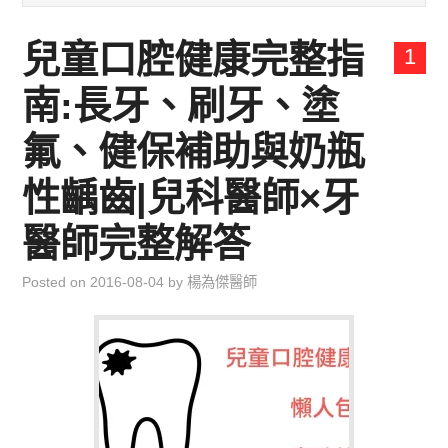
兒童青少年成長專區
兒童口腔健康完整指
1
育兒知識集
南:長牙、刷牙、塗
環遊世界行
氟、健保補助與奶瓶
直上雲霄去
性齲齒|兒科醫師×牙
醫師完整解答
我思故我在
Posted on
2016-08-04
by
楊為傑醫師
聯絡我
主婦碎碎念