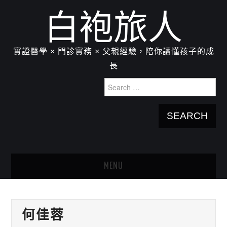
白袍旅人
實證醫學 × 門診實務 × 父親經驗，陪你讀懂孩子的成
長
Search
for:
MENU
HOME
何佳蓉
關於我：楊為傑醫師