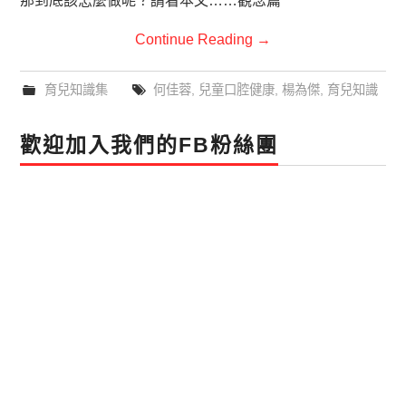
那到底該怎麼做呢？請看本文……觀念篇
Continue Reading
→
育兒知識集
何佳蓉
,
兒童口腔健康
,
楊為傑
,
育兒知識
歡迎加入我們的FB粉絲團