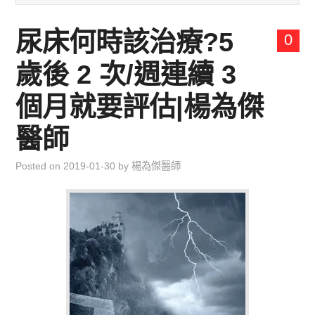
兒童青少年成長專區
尿床何時該治療?5
0
育兒知識集
歲後 2 次/週連續 3
環遊世界行
個月就要評估|楊為傑
直上雲霄去
醫師
我思故我在
Posted on
2019-01-30
by
楊為傑醫師
聯絡我
主婦碎碎念