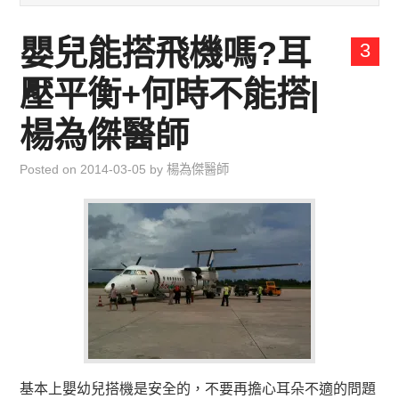
兒童青少年成長專區
嬰兒能搭飛機嗎?耳
3
育兒知識集
壓平衡+何時不能搭|
環遊世界行
楊為傑醫師
直上雲霄去
Posted on
2014-03-05
by
楊為傑醫師
我思故我在
聯絡我
主婦碎碎念
基本上嬰幼兒搭機是安全的，不要再擔心耳朵不適的問題