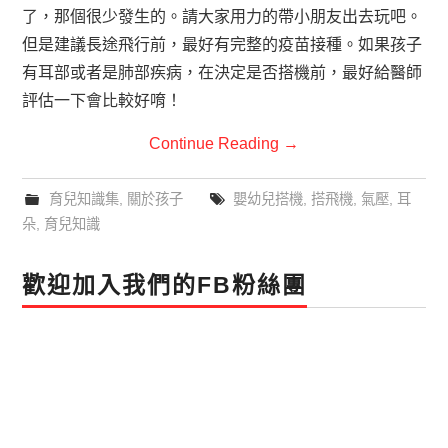
了，那個很少發生的。請大家用力的帶小朋友出去玩吧。
但是建議長途飛行前，最好有完整的疫苗接種。如果孩子
有耳部或者是肺部疾病，在決定是否搭機前，最好給醫師
評估一下會比較好唷！
Continue Reading
→
育兒知識集
,
關於孩子
嬰幼兒搭機
,
搭飛機
,
氣壓
,
耳
朵
,
育兒知識
歡迎加入我們的FB粉絲團