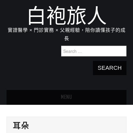
白袍旅人
實證醫學 × 門診實務 × 父親經驗，陪你讀懂孩子的成
長
Search
for:
MENU
HOME
耳朵
關於我：楊為傑醫師