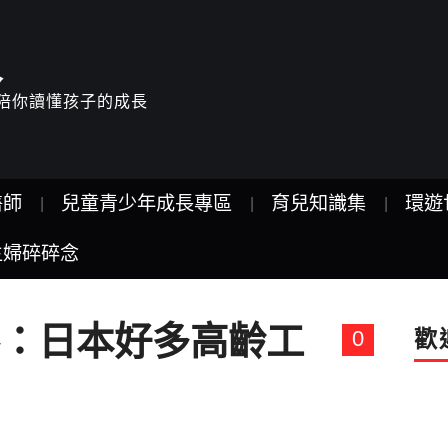
人
驗，陪你讀懂孩子的成長
醫師
兒童青少年成長專區
育兒知識集
環遊
主婦碎碎念
：日本好多高齡工
0
歡