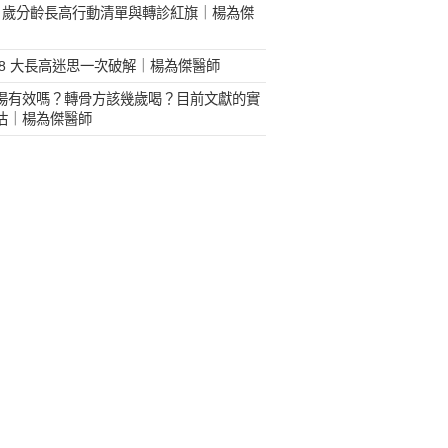
18 歲分齡長高行動清單與轉診紅旗｜楊為傑
 8 大長高迷思一次破解｜楊為傑醫師
湯有效嗎？轉骨方該幾歲喝？目前文獻的實
估｜楊為傑醫師