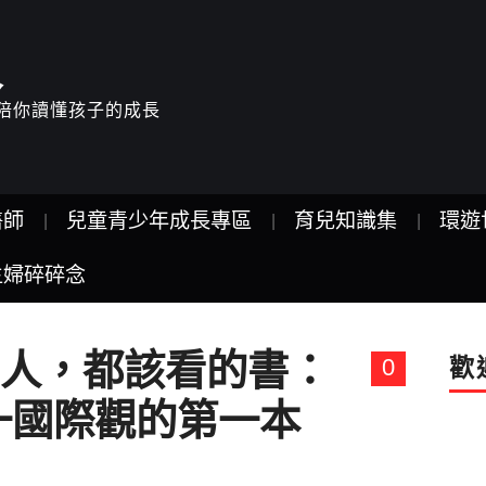
人
驗，陪你讀懂孩子的成長
醫師
兒童青少年成長專區
育兒知識集
環遊
主婦碎碎念
人，都該看的書：
0
歡
一國際觀的第一本