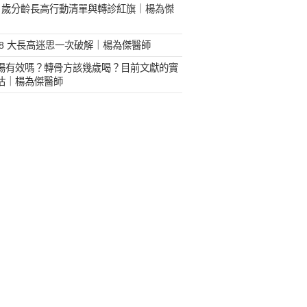
18 歲分齡長高行動清單與轉診紅旗｜楊為傑
 8 大長高迷思一次破解｜楊為傑醫師
湯有效嗎？轉骨方該幾歲喝？目前文獻的實
估｜楊為傑醫師