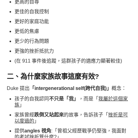
更高的自尊
更佳的自我控制
更好的家庭功能
更低的焦慮
更少的行為問題
更強的挫折抵抗力
(在 911 事件後追蹤，這群孩子的適應力顯著較佳)
二、為什麼家族故事這麼有效?
Duke 提出
「intergenerational self(跨代自我)」
概念：
孩子的自我認同
不只是「我」
，而是「
我屬於這個家
族
」
家族曾經
跌倒又站起來
的故事，告訴孩子「
挫折是可
以度過的
」
提供
angles 視角
:「曾祖父經歷戰爭仍堅強，我面對
的考試挫折算什麼?」