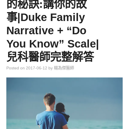
的秘訣:講你的故
兒童青少年成長專區
事|Duke Family
育兒知識集
Narrative + “Do
環遊世界行
You Know” Scale|
直上雲霄去
兒科醫師完整解答
我思故我在
Posted on
2017-06-12
by
楊為傑醫師
聯絡我
主婦碎碎念