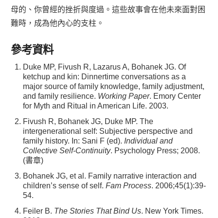
母的、你曾經的挫折與度過。這些故事會在他未來面對困
難時，成為他內心的支柱。
參考資料
Duke MP, Fivush R, Lazarus A, Bohanek JG. Of
ketchup and kin: Dinnertime conversations as a
major source of family knowledge, family adjustment,
and family resilience.
Working Paper
. Emory Center
for Myth and Ritual in American Life. 2003.
Fivush R, Bohanek JG, Duke MP. The
intergenerational self: Subjective perspective and
family history. In: Sani F (ed).
Individual and
Collective Self-Continuity
. Psychology Press; 2008.
(書章)
Bohanek JG, et al. Family narrative interaction and
children’s sense of self.
Fam Process
. 2006;45(1):39-
54.
Feiler B.
The Stories That Bind Us
. New York Times.