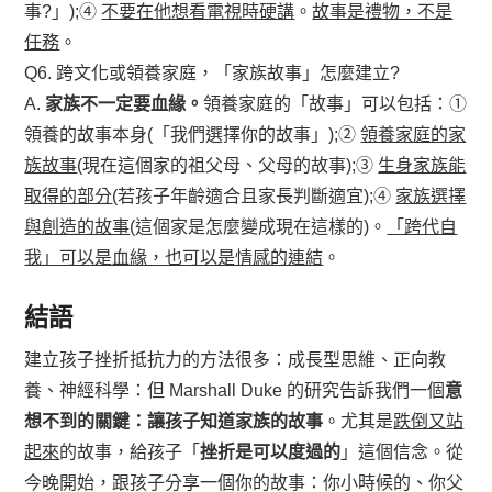
事?」);④
不要在他想看電視時硬講
。
故事是禮物，不是
任務
。
Q6. 跨文化或領養家庭，「家族故事」怎麼建立?
A.
家族不一定要血緣。
領養家庭的「故事」可以包括：①
領養的故事本身(「我們選擇你的故事」);②
領養家庭的家
族故事
(現在這個家的祖父母、父母的故事);③
生身家族能
取得的部分
(若孩子年齡適合且家長判斷適宜);④
家族選擇
與創造的故事
(這個家是怎麼變成現在這樣的)。
「跨代自
我」可以是血緣，也可以是情感的連結
。
結語
建立孩子挫折抵抗力的方法很多：成長型思維、正向教
養、神經科學：但 Marshall Duke 的研究告訴我們一個
意
想不到的關鍵：讓孩子知道家族的故事
。尤其是
跌倒又站
起來
的故事，給孩子「
挫折是可以度過的
」這個信念。從
今晚開始，跟孩子分享一個你的故事：你小時候的、你父