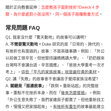
關於正向教養延伸：
怎麼教孩子面對挫折?Dweck 4 步
驟
、
為什麼處罰小孩沒用?
、
同一個孩子兩種教養方式
。
常見問題 FAQ
Q1. 我家沒什麼「驚天動地」的故事可以講啊?
A.
不需要驚天動地。
Duke 研究的是「日常的、跨代的、
有挫折也有度過的」故事：不是英雄事蹟。例如：「外公
以前做工很辛苦，但他堅持讓媽媽讀大學」、「奶奶嫁來
台灣時不會講台語，辛苦適應」、「爸爸大學重考一次才
考上」。
這些「平凡的家族故事」就是最珍貴的素材
。
Q2. 講「失敗」的故事會不會讓孩子覺得家族沒希望?
A.
關鍵是「振盪敘事」
:「跌倒 + 重新站起」的完整故
事。重點不在挫折本身，而在「
後來怎麼度過
」。例如
「外公生意失敗了，我們家連房子都賣了，但他重新找工
作，慢慢又把家撐起來」。
有挫折有重生
的故事最能建立