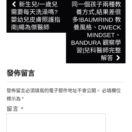
Post
新生兒/一歲兒
同一個孩子兩種教
navigation
需要每天洗澡嗎?
養方式,結果差很
嬰幼兒皮膚照護指
多!BAUMRIND 教
南|楊為傑醫師
養風格、DWECK
MINDSET、
BANDURA 觀察學
習|兒科醫師完整
解答
發佈留言
發佈留言必須填寫的電子郵件地址不會公開。
必填欄位
標示為
*
留言
*