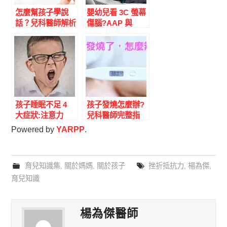
怎麼幫孩子學說
嬰幼兒看 3C 螢幕
話？兒科醫師解析
傷腦?AAP 與
語言發展關鍵期：
WHO 螢幕時間最
多跟孩子說話，只
新建議+5 個健康
有真人教育有用
替代方案|兒科醫
師完整解答
孩子睡眠不足 4
孩子發燒怎麼辦?
大症狀:注意力
兒科醫師完整指
差、肥胖、情緒爆
南:何時用退燒
Powered by
YARPP
.
炸、學習落
藥、何時就醫、發
後|NSF 各年齡睡
燒不會燒壞腦袋
眠時數+家長判斷
育兒知識集
,
關於媽媽
,
關於孩子
挫折抵抗力
,
楊為傑
,
指南
育兒知識
楊為傑醫師