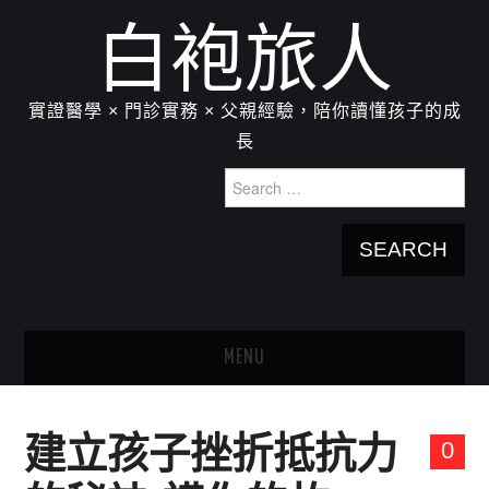
白袍旅人
實證醫學 × 門診實務 × 父親經驗，陪你讀懂孩子的成
長
Search
for:
MENU
HOME
建立孩子挫折抵抗力
0
關於我：楊為傑醫師