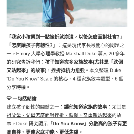
「我家小孩遇到一點挫折就崩潰，以後怎麼面對社會?」
「怎麼讓孩子有韌性?」
：這是現代家長最關心的問題之
一。Emory 大學心理學教授 Marshall Duke 等人 20 多年
的研究告訴我們：
孩子知道愈多家族故事(尤其是「跌倒
又站起來」的故事)，挫折抵抗力愈強
。本文整理 Duke
“Do You Know” Scale 的核心、4 種家族敘事類型、6 個
分享時機。
💡 一句話結論
建立孩子韌性的關鍵之一：
讓他知道家族的故事
：尤其是
祖父母、父母怎麼面對挫折、跌倒、又重新站起來
的故
事。Duke 研究顯示
「Do You Know」分數高的孩子有更
高自尊、更佳家庭功能、更低焦慮
。