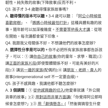
韌性。純失敗的故事(下降敘事)反而不利。
Q3. 孩子才 3-4 歲聽得懂家族故事嗎?
A.
聽得懂的版本可以聽。
3-4 歲可以聽：「
阿公小時候很
喜歡爬樹
」、「
媽媽小時候最怕打針
」這種具體有趣的故
事。隨年齡可以加深複雜度。
不需要等他長大才講
：從現
在開始，每次講都會留下印象。
Q4. 我跟我父母關係不好，不想講他們的故事怎麼辦?
A.
選擇性分享是可以的。
你不必把所有家族故事都告訴孩
子，可以：① 講
你自己的故事
(你的童年、求學、職涯);②
講
正面的家族片段
(即使整體關係不好，可能有美好的片
段);③ 講
另一邊的家族
(配偶的);④ 講
朋友、老師、貴人
的
故事(intergenerational self 不一定要血緣)。
Q5. 孩子不感興趣，我講他都不聽怎麼辦?
A.
3 個調整：
①
從他感興趣的切入
(他愛車就講「外公開
貨車的故事」);②
用對話而非單方面講
(「你覺得阿公那時
候會怎麼想?」);③
用「劇情懸念」
(「然後猜猜發生什麼