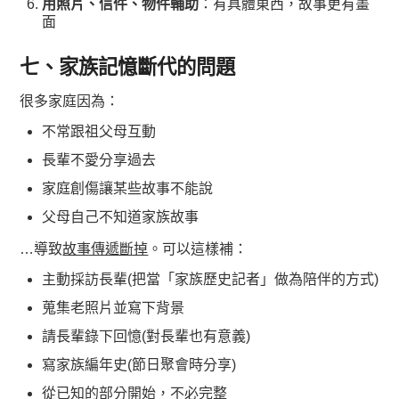
用照片、信件、物件輔助
：有具體東西，故事更有畫
面
七、家族記憶斷代的問題
很多家庭因為：
不常跟祖父母互動
長輩不愛分享過去
家庭創傷讓某些故事不能說
父母自己不知道家族故事
…導致
故事傳遞斷掉
。可以這樣補：
主動採訪長輩(把當「家族歷史記者」做為陪伴的方式)
蒐集老照片並寫下背景
請長輩錄下回憶(對長輩也有意義)
寫家族編年史(節日聚會時分享)
從
已知的部分
開始，不必完整