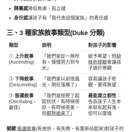
歸屬感
降低焦慮、孤立感
身份感
讓孩子有「我代表這個家族」的責任感
三、3 種家族敘事類型(Duke 分類)
類型
說明
對孩子的影響
①
上升敘事
「我們家從一無所
給予希望，但
缺
(Ascending)
有，慢慢努力到今
挫折經驗
會讓孩
天」
子過於樂觀
②
下降敘事
「我們家以前很風
容易讓孩子悲
(Descending)
光，現在落魄了」
觀、覺得無望
③
振盪敘事
「我們家經歷了起
最能建立韌性
：
(Oscillating，
起伏伏，有時候很
告訴孩子人生本
最佳)
好，有時候很差，
來就有起有落，
但
都熬過來了
」
但可以度過
關鍵
:
振盪敘事
(有挫折、有失敗、有重新站起來)對孩子的