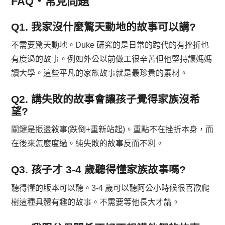
FAQ・常見問題
Q1. 我家沒什麼驚天動地的故事可以講?
不需要驚天動地。Duke 研究的是日常的跨代的有挫折也
有度過的故事。例如外公以前做工很辛苦但他堅持讓媽媽
讀大學。這些平凡的家族故事就是最珍貴的素材。
Q2. 講失敗的故事會讓孩子覺得家族沒希
望?
關鍵是振盪敘事(跌倒+重新站起)。重點不在挫折本身，而
在後來怎麼度過。純失敗的故事反而不利。
Q3. 孩子才 3-4 歲聽得懂家族故事嗎?
聽得懂的版本可以聽。3-4 歲可以聽阿公小時候很喜歡爬
樹這種具體有趣的故事。不需要等他長大才講。