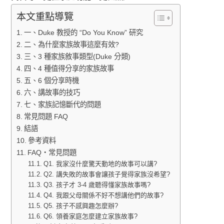
本文重點導覽
一、Duke 教授的 “Do You Know” 研究
二、為什麼家族故事這麼有效?
三、3 種家族敘事類型(Duke 分類)
四、4 種值得分享的家族故事
五、6 個分享時機
六、講故事的技巧
七、家族記憶斷代的問題
常見問題 FAQ
結語
參考資料
FAQ・常見問題
Q1. 我家沒什麼驚天動地的故事可以講?
Q2. 講失敗的故事會讓孩子覺得家族沒希望?
Q3. 孩子才 3-4 歲聽得懂家族故事嗎?
Q4. 我跟父母關係不好不想講他們的故事?
Q5. 孩子不感興趣怎麼辦?
Q6. 領養家庭怎麼建立家族故事?