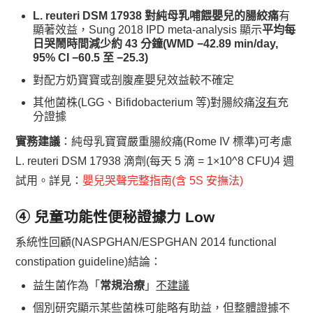
L. reuteri DSM 17938 對純母乳哺餵嬰兒的腸絞痛
有
顯著效益，Sung 2018 IPD meta-analysis 顯示
平均每
日哭鬧時間減少約 43 分鐘(WMD −42.89 min/day,
95% CI −60.5 至 −25.3)
對配方奶寶寶或剖腹產嬰兒效益較不確定
其他菌株(LGG、Bifidobacterium 等)對腸絞痛
沒有
充
分證據
實務建議
：純母乳寶寶嚴重腸絞痛(Rome IV 標準)可考慮
L. reuteri DSM 17938 滴劑(每天 5 滴 = 1×10^8 CFU)4 週
試用。詳見：
嬰兒哭聲完整指南(含 5S 安撫法)
④ 兒童功能性便秘
證據力 Low
系統性回顧(NASPGHAN/ESPGHAN 2014 functional
constipation guideline)結論：
益生菌作為「
常規治療
」
不建議
個別研究顯示某些菌株可能略有助益，但整體證據不