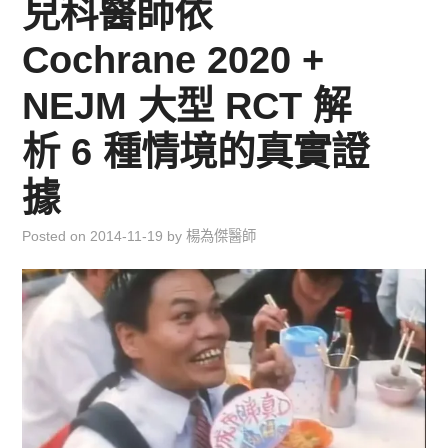
兒科醫師依
兒童青少年成長專區
Cochrane 2020 +
育兒知識集
NEJM 大型 RCT 解
環遊世界行
析 6 種情境的真實證
直上雲霄去
據
我思故我在
Posted on
2014-11-19
by
楊為傑醫師
聯絡我
主婦碎碎念