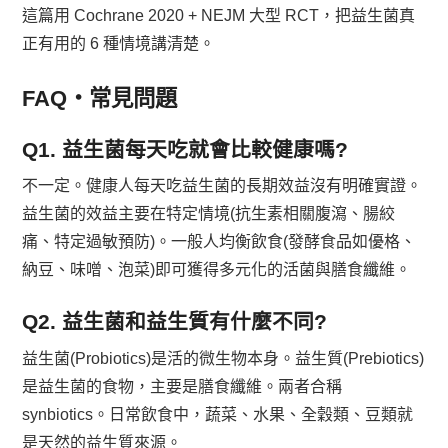
這篇用 Cochrane 2020 + NEJM 大型 RCT，把益生菌真
正有用的 6 種情境講清楚。
FAQ・常見問題
Q1. 益生菌每天吃就會比較健康嗎?
不一定。健康人每天吃益生菌的長期效益沒有明確實證。
益生菌的效益主要在特定情境(抗生素相關腹瀉、腸絞
痛、特定過敏預防)。一般人均衡飲食(發酵食品如優格、
納豆、味噌、泡菜)即可獲得多元化的活菌與膳食纖維。
Q2. 益生菌和益生質有什麼不同?
益生菌(Probiotics)是活的微生物本身。益生質(Prebiotics)
是益生菌的食物，主要是膳食纖維。兩者合稱
synbiotics。日常飲食中，蔬菜、水果、全穀類、豆類就
是天然的益生質來源。