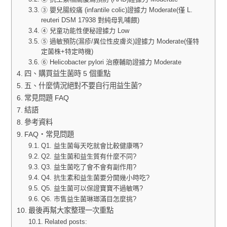
③ 嬰兒腸絞痛 (infantile colic)證據力 Moderate(僅 L.
reuteri DSM 17938 對純母乳哺餵)
④ 兒童功能性便秘證據力 Low
⑤ 過敏預防(濕疹/異位性皮膚炎)證據力 Moderate(僅特
定菌株+特定時機)
⑥ Helicobacter pylori 治療輔助證據力 Moderate
四、購買益生菌時 5 個重點
五、什麼情況絕對不要自行用益生菌?
常見問題 FAQ
結語
參考資料
FAQ・常見問題
Q1. 益生菌每天吃就會比較健康嗎?
Q2. 益生菌和益生質有什麼不同?
Q3. 益生菌吃了會不會有副作用?
Q4. 抗生素和益生菌要分開幾小時吃?
Q5. 益生菌可以保證寶寶不過敏嗎?
Q6. 市售益生菌琳瑯滿目怎麼挑?
最後再幫大家整理一次重點
Related posts: