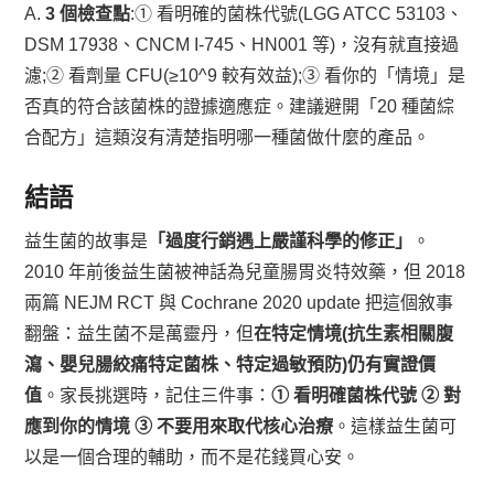
A.
3 個檢查點
:① 看明確的菌株代號(LGG ATCC 53103、
DSM 17938、CNCM I-745、HN001 等)，沒有就直接過
濾;② 看劑量 CFU(≥10^9 較有效益);③ 看你的「情境」是
否真的符合該菌株的證據適應症。建議避開「20 種菌綜
合配方」這類沒有清楚指明哪一種菌做什麼的產品。
結語
益生菌的故事是
「過度行銷遇上嚴謹科學的修正」
。
2010 年前後益生菌被神話為兒童腸胃炎特效藥，但 2018
兩篇 NEJM RCT 與 Cochrane 2020 update 把這個敘事
翻盤：益生菌不是萬靈丹，但
在特定情境(抗生素相關腹
瀉、嬰兒腸絞痛特定菌株、特定過敏預防)仍有實證價
值
。家長挑選時，記住三件事：
① 看明確菌株代號 ② 對
應到你的情境 ③ 不要用來取代核心治療
。這樣益生菌可
以是一個合理的輔助，而不是花錢買心安。