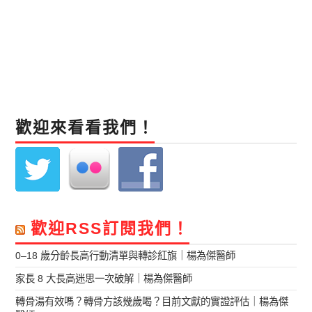
歡迎來看看我們！
歡迎RSS訂閱我們！
0–18 歲分齡長高行動清單與轉診紅旗｜楊為傑醫師
家長 8 大長高迷思一次破解｜楊為傑醫師
轉骨湯有效嗎？轉骨方該幾歲喝？目前文獻的實證評估｜楊為傑