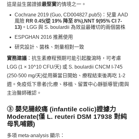
這是益生菌證據
最堅實
的情境之一。
Cochrane 2019 (Guo, CD004827.pub5)：兒童 AAD
風險
RR 0.45(從 19% 降至 8%),NNT 9(95% CI 7-
13)
。LGG 與 S. boulardii 為效益最確切的兩個菌株
ESPGHAN 2016 推薦使用
研究設計、菌株、劑量相對一致
實務建議
：抗生素療程預期可能引起腹瀉時，可考慮
LGG (1 × 10^10 CFU/天) 或 S. boulardii CNCM I-745
(250-500 mg/天)從用藥當日開始、療程結束後再吃 1-2
週。免疫低下患者(化療、移植、留置中心靜脈導管)需與
主治醫師確認。
③ 嬰兒腸絞痛 (infantile colic)
證據力
Moderate(僅 L. reuteri DSM 17938 對純
母乳哺餵)
多項 meta-analysis 顯示：