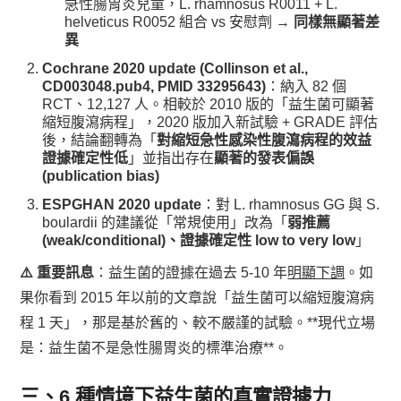
急性腸胃炎兒童，L. rhamnosus R0011 + L.
helveticus R0052 組合 vs 安慰劑 →
同樣無顯著差
異
Cochrane 2020 update (Collinson et al.,
CD003048.pub4, PMID 33295643)
：納入 82 個
RCT、12,127 人。相較於 2010 版的「益生菌可顯著
縮短腹瀉病程」，2020 版加入新試驗 + GRADE 評估
後，結論翻轉為「
對縮短急性感染性腹瀉病程的效益
證據確定性低
」並指出存在
顯著的發表偏誤
(publication bias)
ESPGHAN 2020 update
：對 L. rhamnosus GG 與 S.
boulardii 的建議從「常規使用」改為「
弱推薦
(weak/conditional)、證據確定性 low to very low
」
⚠️ 重要訊息
：益生菌的證據在過去 5-10 年
明顯下調
。如
果你看到 2015 年以前的文章說「益生菌可以縮短腹瀉病
程 1 天」，那是基於舊的、較不嚴謹的試驗。**現代立場
是：益生菌不是急性腸胃炎的標準治療**。
三、6 種情境下益生菌的真實證據力