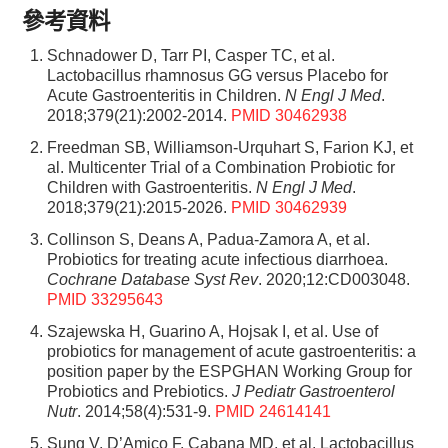
參考資料
Schnadower D, Tarr PI, Casper TC, et al.
Lactobacillus rhamnosus GG versus Placebo for
Acute Gastroenteritis in Children.
N Engl J Med
.
2018;379(21):2002-2014.
PMID 30462938
Freedman SB, Williamson-Urquhart S, Farion KJ, et
al. Multicenter Trial of a Combination Probiotic for
Children with Gastroenteritis.
N Engl J Med
.
2018;379(21):2015-2026.
PMID 30462939
Collinson S, Deans A, Padua-Zamora A, et al.
Probiotics for treating acute infectious diarrhoea.
Cochrane Database Syst Rev
. 2020;12:CD003048.
PMID 33295643
Szajewska H, Guarino A, Hojsak I, et al. Use of
probiotics for management of acute gastroenteritis: a
position paper by the ESPGHAN Working Group for
Probiotics and Prebiotics.
J Pediatr Gastroenterol
Nutr
. 2014;58(4):531-9.
PMID 24614141
Sung V, D’Amico F, Cabana MD, et al. Lactobacillus