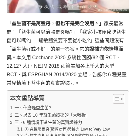
「益生菌不是萬靈丹，但也不是完全沒用。」
家長最常
問：「益生菌可以治腸胃炎嗎?」「我家小孩便秘吃益生
菌可以嗎?」「過敏體質要不要從小吃?」這些問題沒有
「益生菌好或不好」的單一答案。它的
證據力依情境而
異
。本文用 Cochrane 2020 系統性回顧(82 個 RCT、
12,127 人)、NEJM 2018 兩篇美加各上千人的大型
RCT、與 ESPGHAN 2014/2020 立場，告訴你 6 種兒童
常見情境下益生菌的真實證據力。
本文重點導覽
一、什麼是益生菌?
二、過去 10 年益生菌證據的「大轉折」
三、6 種情境下益生菌的真實證據力
① 急性腸胃炎(縮短病程)證據力 Low to Very Low
② 抗生素相關腹瀉預防 (AAD)證據力 Moderate