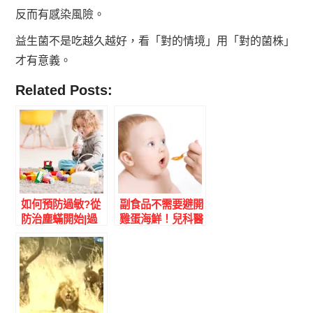
反而有感染風險。
益生菌不是吃越久越好，看「對的情境」用「對的菌株」
才有意義。
Related Posts:
如何預防過敏?從
副食品不需要避開
防治塵蟎開始|過
雞蛋海鮮！兒科醫
敏兒完整指南|楊
師解析副食品添加
為傑醫師
時機、順序與過敏
預防最新觀念