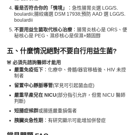
看是否符合你的「情境」
：急性腸胃炎選 LGG/S.
boulardii;腸絞痛選 DSM 17938;預防 AAD 選 LGG/S.
boulardii
不要用益生菌取代核心治療
：腸胃炎核心是 ORS、便
秘核心是 PEG、濕疹核心是保濕+類固醇
五、什麼情況絕對不要自行用益生菌?
🚨 必須先諮詢醫師才能用
嚴重免疫低下
：化療中、骨髓/器官移植後、HIV 未控
制者
留置中心靜脈導管
(罕見可引起菌血症)
嚴重早產兒在 NICU
(部分指引允許，但需 NICU 醫師
判斷)
短腸症候群
或腸道嚴重損傷者
胰臟炎急性期
：有研究顯示可能增加併發症