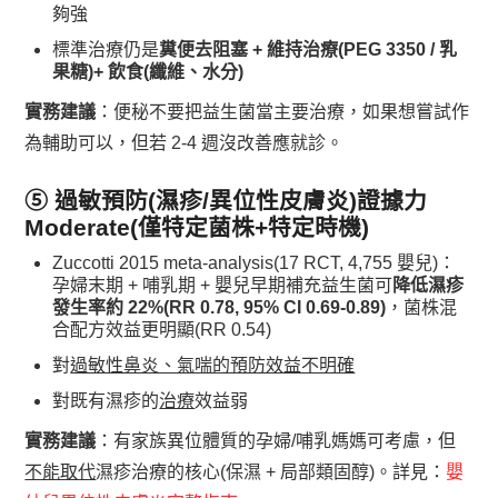
夠強
標準治療仍是
糞便去阻塞 + 維持治療(PEG 3350 / 乳
果糖)+ 飲食(纖維、水分)
實務建議
：便秘不要把益生菌當主要治療，如果想嘗試作
為輔助可以，但若 2-4 週沒改善應就診。
⑤ 過敏預防(濕疹/異位性皮膚炎)
證據力
Moderate(僅特定菌株+特定時機)
Zuccotti 2015 meta-analysis(17 RCT, 4,755 嬰兒)：
孕婦末期 + 哺乳期 + 嬰兒早期補充益生菌可
降低濕疹
發生率約 22%(RR 0.78, 95% CI 0.69-0.89)
，菌株混
合配方效益更明顯(RR 0.54)
對
過敏性鼻炎、氣喘的預防效益不明確
對既有濕疹的
治療
效益弱
實務建議
：有家族異位體質的孕婦/哺乳媽媽可考慮，但
不能取代
濕疹治療的核心(保濕 + 局部類固醇)。詳見：
嬰