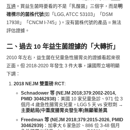
互通
。買益生菌時要看的不是「乳酸菌」三個字，而是
明
確標示的菌株代號
(如「LGG, ATCC 53103」「DSM
17938」「CNCM I-745」)。沒有菌株代號的產品 = 無法
評估證據。
二、過去 10 年益生菌證據的「大轉折」
2010 年左右，益生菌在兒童急性腸胃炎的證據看起來很
正面。但 2018-2020 年發生 3 件大事，讓國際立場明顯
下調：
2018 NEJM 雙重磅 RCT
:
Schnadower 等 (NEJM 2018;379:2002-2014,
PMID 30462938)
：美國 10 家兒童急診、971 位 3
個月-4 歲急性腸胃炎兒童，LGG 5 天 vs 安慰劑 →
主要結局(中重度腸胃炎發生率)無顯著差異
Freedman 等 (NEJM 2018;379:2015-2026, PMID
30462939)
：加拿大 6 家急診、886 位 3-48 個月