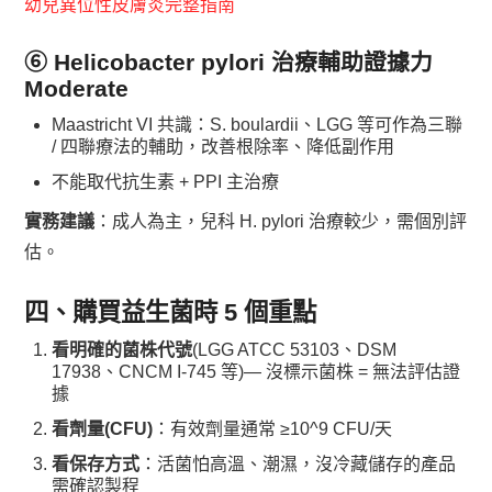
幼兒異位性皮膚炎完整指南
⑥ Helicobacter pylori 治療輔助
證據力
Moderate
Maastricht VI 共識：S. boulardii、LGG 等可作為三聯
/ 四聯療法的輔助，改善根除率、降低副作用
不能取代抗生素 + PPI 主治療
實務建議
：成人為主，兒科 H. pylori 治療較少，需個別評
估。
四、購買益生菌時 5 個重點
看明確的菌株代號
(LGG ATCC 53103、DSM
17938、CNCM I-745 等)— 沒標示菌株 = 無法評估證
據
看劑量(CFU)
：有效劑量通常 ≥10^9 CFU/天
看保存方式
：活菌怕高溫、潮濕，沒冷藏儲存的產品
需確認製程