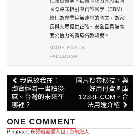
化減重醫學。楊醫師致力於將最新
國際臨床指引與實證醫學（EBM）
轉化為專業且無迷思的圖文，為家
長與大眾提供正確、安全且具備高
度公信力的醫療衛教知識。
MORE POSTS
FACEBOOK
Post
我思故我在：
圖片搜尋秘技，與
navigation
淘寶經濟一書讀後
好用付費圖庫
感。台灣的未來在
123RF.COM。合
哪裡？
法用途介紹
ONE COMMENT
Pingback:
育兒知識懶人包 | 白袍旅人