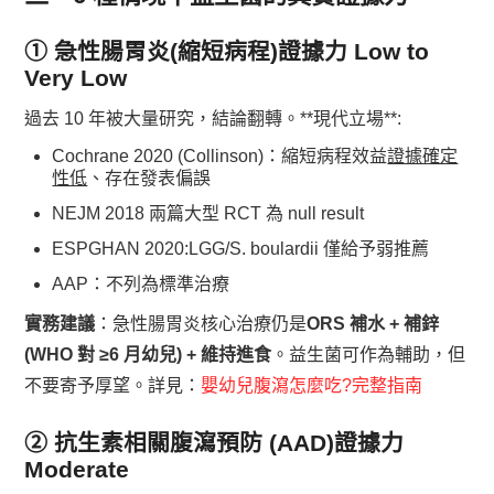
① 急性腸胃炎(縮短病程)
證據力 Low to
Very Low
過去 10 年被大量研究，結論翻轉。**現代立場**:
Cochrane 2020 (Collinson)：縮短病程效益
證據確定
性低
、存在發表偏誤
NEJM 2018 兩篇大型 RCT 為 null result
ESPGHAN 2020:LGG/S. boulardii 僅給予弱推薦
AAP：不列為標準治療
實務建議
：急性腸胃炎核心治療仍是
ORS 補水 + 補鋅
(WHO 對 ≥6 月幼兒) + 維持進食
。益生菌可作為輔助，但
不要寄予厚望。詳見：
嬰幼兒腹瀉怎麼吃?完整指南
② 抗生素相關腹瀉預防 (AAD)
證據力
Moderate