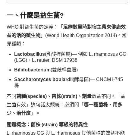
一、什麼是益生菌?
WHO 對益生菌的定義：「
足夠數量時對宿主帶來健康效
益的活的微生物
」(World Health Organization 2014)。常
見種類：
Lactobacillus
(乳酸桿菌屬)— 例如 L. rhamnosus GG
(LGG)、L. reuteri DSM 17938
Bifidobacterium
(雙歧桿菌屬)
Saccharomyces boulardii
(酵母菌)— CNCM I-745
株
不同
菌種(species)、菌株(strain)、劑量
效益不同。「益
生菌有效」這句話太籠統：必須問「
哪一種菌株、用多
少、治什麼
」。
關鍵概念：菌株 (strain) 等級的特異性
L. rhamnosus GG 與 L. rhamnosus 其他菌株的效益
不能