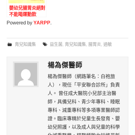
嬰幼兒腸胃炎絕對
不能喝運動飲
料!ORS vs 寶礦
Powered by
YARPP
.
力/舒跑滲透壓對
比+為什麼會加重
腹瀉|兒科醫師完
育兒知識集
益生菌
,
育兒知識集
,
腸胃炎
,
過敏
整解答
楊為傑醫師
楊為傑醫師（網路筆名：白袍旅
人），現任「平安聯合診所」負責
人。 曾任成大醫院小兒部主治醫
師，具備兒科、青少年專科、睡眠
專科、減重專科等多項專業醫師認
證。臨床專精於兒童生長發育、嬰
幼兒照護，以及成人與兒童的科學