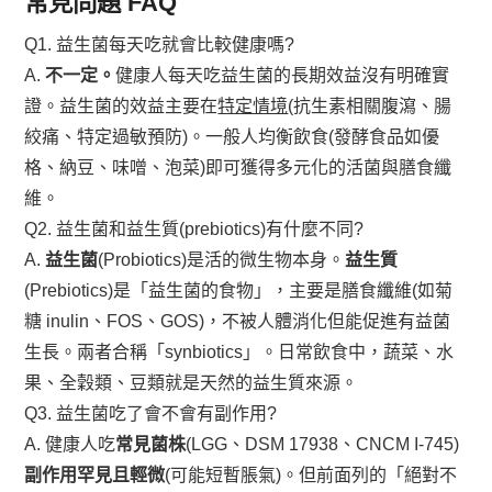
常見問題 FAQ
Q1. 益生菌每天吃就會比較健康嗎?
A.
不一定。
健康人每天吃益生菌的長期效益沒有明確實
證。益生菌的效益主要在
特定情境
(抗生素相關腹瀉、腸
絞痛、特定過敏預防)。一般人均衡飲食(發酵食品如優
格、納豆、味噌、泡菜)即可獲得多元化的活菌與膳食纖
維。
Q2. 益生菌和益生質(prebiotics)有什麼不同?
A.
益生菌
(Probiotics)是活的微生物本身。
益生質
(Prebiotics)是「益生菌的食物」，主要是膳食纖維(如菊
糖 inulin、FOS、GOS)，不被人體消化但能促進有益菌
生長。兩者合稱「synbiotics」。日常飲食中，蔬菜、水
果、全穀類、豆類就是天然的益生質來源。
Q3. 益生菌吃了會不會有副作用?
A. 健康人吃
常見菌株
(LGG、DSM 17938、CNCM I-745)
副作用罕見且輕微
(可能短暫脹氣)。但前面列的「絕對不