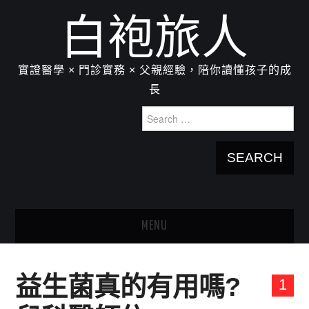
白袍旅人
實證醫學 × 門診實務 × 父親經驗，陪你讀懂孩子的成
長
Search
for:
MENU
HOME
益生菌真的有用嗎?
1
關於我：楊為傑醫師