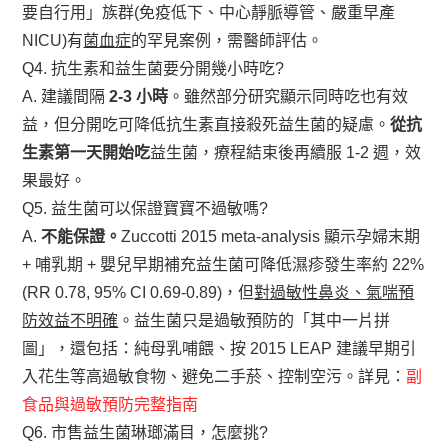
要自行用」族群(免疫低下、中心靜脈導管、嚴重早產
NICU)有
菌血症
的罕見案例，需醫師評估。
Q4. 抗生素和益生菌要分開幾小時吃?
A. 建議間隔
2-3 小時
。雖然部分研究顯示同時吃也有效
益，但分開吃可降低抗生素直接殺死益生菌的疑慮。
從抗
生素第一天開始吃
益生菌，療程結束後再續服 1-2 週，效
果最好。
Q5. 益生菌可以保證寶寶不過敏嗎?
A.
不能保證。
Zuccotti 2015 meta-analysis 顯示孕婦末期
+ 哺乳期 + 嬰兒早期補充益生菌可降低濕疹發生率約 22%
(RR 0.78, 95% CI 0.69-0.89)，但
對過敏性鼻炎、氣喘預
防效益不明確
。益生菌只是過敏預防的「其中一片拼
圖」，還包括：純母乳哺餵、按 2015 LEAP 建議早期引
入花生等高過敏食物、避免二手菸、控制空污。詳見：
副
食品與過敏預防完整指南
Q6. 市售益生菌琳瑯滿目，怎麼挑?