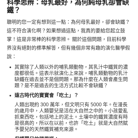
科學思辨：母乳最好，為何純母乳卻會缺
鐵？
聰明的您一定有想到這一點：為何母乳最好，卻會缺鐵？
這不符合演化啊？如果想過這點，我真的要給您起立鼓
掌！這是非常棒的科學思辨。 關於這個問題，目前科學
界沒有絕對的標準解答，但有幾個非常有趣的演化醫學假
說：
其實除了人類以外的哺乳類動物，其乳汁中鐵質的濃
度都很低。這表示就演化上來說，哺乳類動物的乳汁
缺鐵在過去並不是個問題。那為什麼在人類會產生問
題？是不是過去的生活方式比較不會缺鐵？
遠古時代的寶寶會「吃土」？
人類出現約 300 萬年，但文明只有 5000 年。在漫長
的歲月中，人類嬰兒是活在大自然之中的。小孩愛亂
抓東西吃，包括地上的泥土。土壤中的鐵質濃度有時
是很高的，所以在以前，也許「吃土」就是大自然賦
予嬰兒的天然鐵質補充來源。