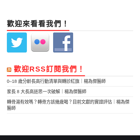
歡迎來看看我們！
歡迎RSS訂閱我們！
0–18 歲分齡長高行動清單與轉診紅旗｜楊為傑醫師
家長 8 大長高迷思一次破解｜楊為傑醫師
轉骨湯有效嗎？轉骨方該幾歲喝？目前文獻的實證評估｜楊為傑
醫師