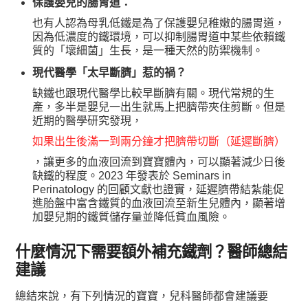
保護嬰兒的腸胃道：
也有人認為母乳低鐵是為了保護嬰兒稚嫩的腸胃道，
因為低濃度的鐵環境，可以抑制腸胃道中某些依賴鐵
質的「壞細菌」生長，是一種天然的防禦機制。
現代醫學「太早斷臍」惹的禍？
缺鐵也跟現代醫學比較早斷臍有關。現代常規的生
產，多半是嬰兒一出生就馬上把臍帶夾住剪斷。但是
近期的醫學研究發現，
如果出生後滿一到兩分鐘才把臍帶切斷（延遲斷臍）
，讓更多的血液回流到寶寶體內，可以顯著減少日後
缺鐵的程度。2023 年發表於 Seminars in
Perinatology 的回顧文獻也證實，延遲臍帶結紮能促
進胎盤中富含鐵質的血液回流至新生兒體內，顯著增
加嬰兒期的鐵質儲存量並降低貧血風險。
什麼情況下需要額外補充鐵劑？醫師總結
建議
總結來說，有下列情況的寶寶，兒科醫師都會建議要