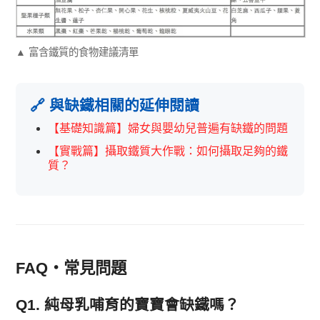
▲ 富含鐵質的食物建議清單
🔗 與缺鐵相關的延伸閱讀
【基礎知識篇】婦女與嬰幼兒普遍有缺鐵的問題
【實戰篇】攝取鐵質大作戰：如何攝取足夠的鐵
質？
FAQ・常見問題
Q1. 純母乳哺育的寶寶會缺鐵嗎？