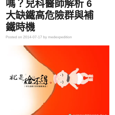
嗎？兒科醫師解析 6
兒童青少年成長專區
大缺鐵高危險群與補
育兒知識集
鐵時機
環遊世界行
Posted on
2014-07-17
by
medexpedition
直上雲霄去
我思故我在
聯絡我
主婦碎碎念