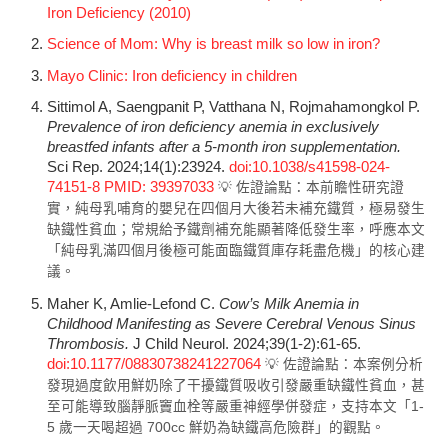
Iron Deficiency (2010)
Science of Mom: Why is breast milk so low in iron?
Mayo Clinic: Iron deficiency in children
Sittimol A, Saengpanit P, Vatthana N, Rojmahamongkol P.
Prevalence of iron deficiency anemia in exclusively
breastfed infants after a 5-month iron supplementation.
Sci Rep. 2024;14(1):23924.
doi:10.1038/s41598-024-
74151-8
PMID: 39397033
💡 佐證論點：本前瞻性研究證
實，純母乳哺育的嬰兒在四個月大後若未補充鐵質，極易發生
缺鐵性貧血；常規給予鐵劑補充能顯著降低發生率，呼應本文
「純母乳滿四個月後極可能面臨鐵質庫存耗盡危機」的核心建
議。
Maher K, Amlie-Lefond C.
Cow’s Milk Anemia in
Childhood Manifesting as Severe Cerebral Venous Sinus
Thrombosis.
J Child Neurol. 2024;39(1-2):61-65.
doi:10.1177/08830738241227064
💡 佐證論點：本案例分析
發現過度飲用鮮奶除了干擾鐵質吸收引發嚴重缺鐵性貧血，甚
至可能導致腦靜脈竇血栓等嚴重神經學併發症，支持本文「1-
5 歲一天喝超過 700cc 鮮奶為缺鐵高危險群」的觀點。