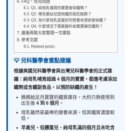
FAQ・常見問題
Q1. 純母乳哺育的寶寶會缺鐵嗎？
Q2. 哪些嬰幼兒是缺鐵的高危險群？
Q3. 為什麼母乳是最好的營養來源卻會缺鐵？
Q4. 什麼情況下需要額外給寶寶補充鐵劑？
最後再幫大家整理一次重點
參考文獻
Related posts:
💡 兒科醫學會重點建議
根據美國兒科醫學會與台灣兒科醫學會的正式建
議：純母乳哺育超過 4 個月的寶寶，都應考慮添加
鐵劑或含鐵副食品，以預防缺鐵的產生！
媽媽給足月寶寶的鐵質庫存，大約只夠使用到
出生後
4 到 6 個月
。
母乳雖然是最棒的營養來源，但其鐵質濃度較
低。
早產兒、低體重兒、純母乳滿四個月且未吃含