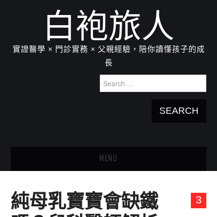
白袍旅人
實證醫學 × 門診實務 × 父親經驗，陪你讀懂孩子的成
長
Search
for:
MENU
HOME
純母乳寶寶會缺鐵
3
關於我：楊為傑醫師