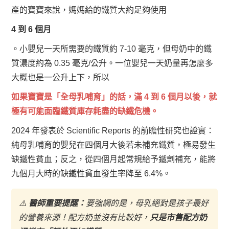
產的寶寶來說，媽媽給的鐵質大約足夠使用
4 到 6 個月
。小嬰兒一天所需要的鐵質約 7-10 毫克，但母奶中的鐵
質濃度約為 0.35 毫克/公升。一位嬰兒一天奶量再怎麼多
大概也是一公升上下，所以
如果寶寶是「全母乳哺育」的話，滿 4 到 6 個月以後，就
極有可能面臨鐵質庫存耗盡的缺鐵危機。
2024 年發表於 Scientific Reports 的前瞻性研究也證實：
純母乳哺育的嬰兒在四個月大後若未補充鐵質，極易發生
缺鐵性貧血；反之，從四個月起常規給予鐵劑補充，能將
九個月大時的缺鐵性貧血發生率降至 6.4%。
⚠️
醫師重要提醒：
要強調的是，母乳絕對是孩子最好
的營養來源！配方奶並沒有比較好，
只是市售配方奶