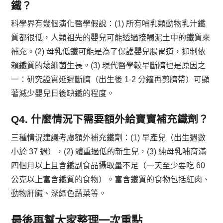
鐵？
科學界有幾個演化醫學假說：(1) 所有哺乳類動物乳汁鐵
質都很低，人類祖先的嬰兒可能透過接觸泥土中的鐵質來
補充。(2) 母乳低鐵可能是為了保護嬰兒腸胃道，抑制依
賴鐵質的壞細菌生長。(3) 現代醫學較早斷臍也是原因之
一：研究證實延遲斷臍（出生後 1-2 分鐘再剪臍帶）可顯
著減少嬰兒日後缺鐵的程度。
Q4. 什麼情況下需要額外給寶寶補充鐵劑？
三種情況建議考慮額外補充鐵劑：(1) 早產兒（出生週數
小於 37 週），(2) 體重過低的新生兒，(3) 純母乳哺育滿
四個月以上且含鐵副食品攝取量不足（一天至少要吃 60
公克以上富含鐵質的食物）。富含鐵質的食物包括紅肉、
動物肝臟、深綠色蔬菜等。
最後再幫大家整理一次重點