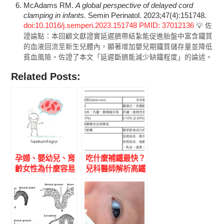
McAdams RM.
A global perspective of delayed cord
clamping in infants.
Semin Perinatol. 2023;47(4):151748.
doi:10.1016/j.semperi.2023.151748
PMID: 37012136
💡 佐
證論點：本回顧文獻證實延遲臍帶結紮能促進胎盤中富含鐵質
的血液回流至新生兒體內，顯著增加嬰兒期鐵質儲存量並降低
貧血風險，佐證了本文「延遲斷臍能減少缺鐵程度」的論述。
Related Posts:
孕婦、嬰幼兒、育
吃什麼補鐵最快？
齡女性為什麼容易
兒科醫師解析高鐵
缺鐵？兒科醫師解
食物清單與「血鐵
析鐵質的重要性與
質」吸收秘訣
缺鐵高危險群