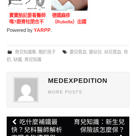
寶寶胎記要看醫師
德國麻疹
嗎?跟脊柱閉合不
（Rubella）出國
全的關係|楊為傑
前指南：MMR 疫
Powered by
YARPP
.
醫師
苗、全球流行區、
孕婦特別風險與先
天性德國麻疹症候
育兒知識集
,
關於孩子
嬰兒貧血
,
嬰幼兒
,
幼兒貧血
,
母
群
奶
,
缺鐵
,
育兒知識
MEDEXPEDITION
MORE POSTS
Post
吃什麼補鐵最
育兒知識：新生兒
navigation
快？兒科醫師解析
保險該怎麼保？