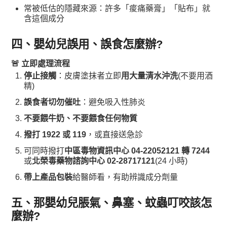
常被低估的隱藏來源：許多「痠痛藥膏」「貼布」就
含這個成分
四、嬰幼兒誤用、誤食怎麼辦?
🚨 立即處理流程
停止接觸
：皮膚塗抹者立即
用大量清水沖洗
(不要用酒
精)
誤食者切勿催吐
：避免吸入性肺炎
不要餵牛奶、不要餵食任何物質
撥打 1922 或 119
，或直接送急診
可同時撥打
中區毒物資訊中心 04-22052121 轉 7244
或
北榮毒藥物諮詢中心 02-28717121
(24 小時)
帶上產品包裝
給醫師看，有助辨識成分劑量
五、那嬰幼兒脹氣、鼻塞、蚊蟲叮咬該怎
麼辦?