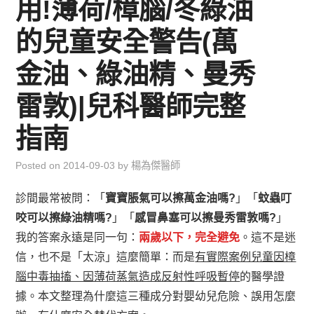
用!薄荷/樟腦/冬綠油
兒童青少年成長專區
的兒童安全警告(萬
育兒知識集
金油、綠油精、曼秀
環遊世界行
雷敦)|兒科醫師完整
直上雲霄去
指南
我思故我在
Posted on
2014-09-03
by
楊為傑醫師
診間最常被問：「
寶寶脹氣可以擦萬金油嗎?
」「
蚊蟲叮
聯絡我
咬可以擦綠油精嗎?
」「
感冒鼻塞可以擦曼秀雷敦嗎?
」
主婦碎碎念
我的答案永遠是同一句：
兩歲以下，完全避免
。這不是迷
信，也不是「太涼」這麼簡單：而是
有實際案例兒童因樟
腦中毒抽搐、因薄荷蒸氣造成反射性呼吸暫停
的醫學證
據。本文整理為什麼這三種成分對嬰幼兒危險、誤用怎麼