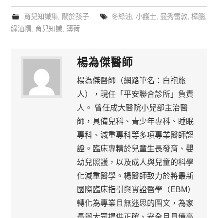
用|兒科醫師完整
解答
育兒知識集
,
關於孩子
冬綠油
,
小護士
,
曼秀雷敦
,
樟腦
,
解答
綠油精
,
育兒知識
,
薄荷
楊為傑醫師
楊為傑醫師（網路筆名：白袍旅
人），現任「平安聯合診所」負責
人。 曾任成大醫院小兒部主治醫
師，具備兒科、青少年專科、睡眠
專科、減重專科等多項專業醫師認
證。臨床專精於兒童生長發育、嬰
幼兒照護，以及成人與兒童的科學
化減重醫學。楊醫師致力於將最新
國際臨床指引與實證醫學（EBM）
轉化為專業且無迷思的圖文，為家
長與大眾提供正確、安全且具備高