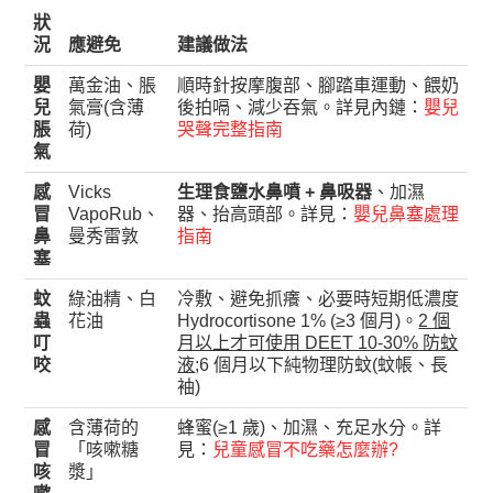
狀
況
應避免
建議做法
嬰
萬金油、脹
順時針按摩腹部、腳踏車運動、餵奶
兒
氣膏(含薄
後拍嗝、減少吞氣。詳見內鏈：
嬰兒
脹
荷)
哭聲完整指南
氣
感
Vicks
生理食鹽水鼻噴 + 鼻吸器
、加濕
冒
VapoRub、
器、抬高頭部。詳見：
嬰兒鼻塞處理
鼻
曼秀雷敦
指南
塞
蚊
綠油精、白
冷敷、避免抓癢、必要時短期低濃度
蟲
花油
Hydrocortisone 1% (≥3 個月)。
2 個
叮
月以上才可使用 DEET 10-30% 防蚊
咬
液
;6 個月以下純物理防蚊(蚊帳、長
袖)
感
含薄荷的
蜂蜜(≥1 歲)、加濕、充足水分。詳
冒
「咳嗽糖
見：
兒童感冒不吃藥怎麼辦?
咳
漿」