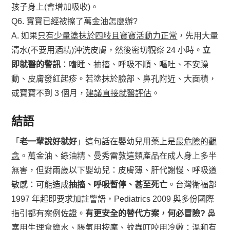
孩子身上(會增加吸收)。
Q6. 寶寶已經被擦了萬金油怎麼辦?
A. 如果
只有少量塗抹於四肢且寶寶活動力正常
，先用大量
清水(不要用酒精)沖洗皮膚，然後密切觀察 24 小時。
立
即就醫的警訊
：嗜睡、抽搐、呼吸不順、嘔吐、不安躁
動、皮膚發紅起疹。若塗抹於臉部、鼻孔附近、大面積，
或寶寶不到 3 個月，
建議直接就醫評估
。
結語
「
老一輩說好就好
」這句話在嬰幼兒用藥上是
最危險的觀
念
。萬金油、綠油精、曼秀雷敦這類產品在成人身上多半
無害，但對兩歲以下嬰幼兒：皮膚薄、肝代謝慢、呼吸道
敏感：可能造成
抽搐、呼吸暫停、甚至死亡
。台灣衛福部
1997 年起即要求加註警語，Pediatrics 2009 與多份國際
指引都有案例佐證。
有更安全的替代方案，何必冒險?
鼻
塞用生理食鹽水、脹氣用按摩、蚊蟲叮咬用冷敷：溫和有