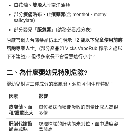
白花油、雙飛人
等南洋油類
部分
痠痛貼布、止癢藥膏
(含 menthol、methyl
salicylate)
部分嬰兒「
脹氣膏
」(請務必看成分表)
原廠官網與台灣藥品仿單均明示「
2 歲以下兒童使用前應
諮詢專業人士
」(部分產品如 Vicks VapoRub 標示 2 歲以
下不建議)，但很多家長不會留意這行小字。
二、為什麼嬰幼兒特別危險?
嬰幼兒對這三種成分的高風險，源於 4 個生理特點：
因素
影響
皮膚薄、面
單位塗抹面積能吸收的劑量比成人高很
積/體重比大
多倍
肝臟代謝酶
處理樟腦的肝功能未到位，血中濃度容
尚未成熟
易飆高