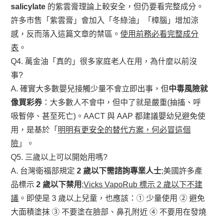
salicylate
的紫雲膏理論上較安全，但仍要看完整成分。
許多市售「紫雲膏」會加入「冬綠油」「樟腦」增加涼
感，反而落入這篇文章的禁區。
使用前務必看完整成分
表
。
Q4. 萬金油「真的」很多家庭老人在用，為什麼以前沒
事?
A. 確實大多數嬰兒接觸少量不會立即出事，但
中毒風險就
像買彩券
：大多數人不會中，但中了就是嚴重(抽搐、呼
吸暫停、甚至死亡)。AACT 與 AAP 都建議嬰幼兒避免使
用，是基於「
明明有更安全的替代方案，何必冒這個
險
」。
Q5. 三歲以上可以開始用嗎?
A. 台灣衛福部規定
2 歲以下需諮詢專業人士
;美國許多產
品標示
2 歲以下禁用
;
Vicks VapoRub 標示 2 歲以下不建
議
。即使是 3 歲以上兒童，也應該：① 少量使用 ② 避免
大面積塗抹 ③ 不要塗在臉部、鼻孔附近 ④ 不要用在發燒