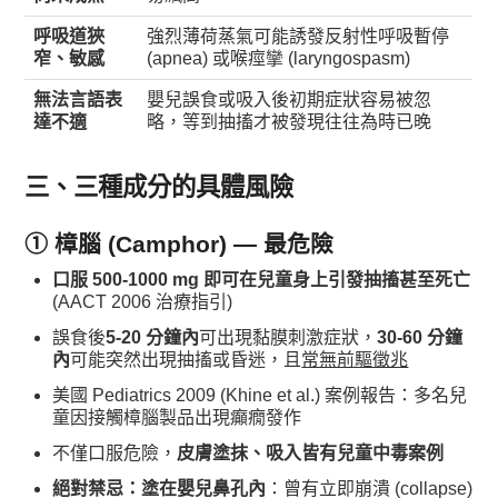
呼吸道狹
強烈薄荷蒸氣可能誘發反射性呼吸暫停
窄、敏感
(apnea) 或喉痙攣 (laryngospasm)
無法言語表
嬰兒誤食或吸入後初期症狀容易被忽
達不適
略，等到抽搐才被發現往往為時已晚
三、三種成分的具體風險
① 樟腦 (Camphor) — 最危險
口服 500-1000 mg 即可在兒童身上引發抽搐甚至死亡
(AACT 2006 治療指引)
誤食後
5-20 分鐘內
可出現黏膜刺激症狀，
30-60 分鐘
內
可能突然出現抽搐或昏迷，且
常無前驅徵兆
美國 Pediatrics 2009 (Khine et al.) 案例報告：多名兒
童因接觸樟腦製品出現癲癇發作
不僅口服危險，
皮膚塗抹、吸入皆有兒童中毒案例
絕對禁忌：塗在嬰兒鼻孔內
：曾有立即崩潰 (collapse)