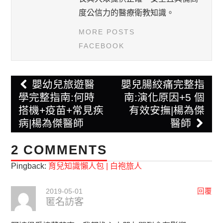
度公信力的醫療衛教知識。
MORE POSTS
FACEBOOK
Post
嬰幼兒旅遊醫
嬰兒腸絞痛完整指
navigation
學完整指南:何時
南:演化原因+5 個
搭機+疫苗+常見疾
有效安撫|楊為傑
病|楊為傑醫師
醫師
2 COMMENTS
Pingback:
育兒知識懶人包 | 白袍旅人
2019-05-01
回覆
匿名訪客