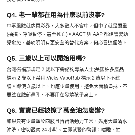
Q4. 老一輩都在用為什麼以前沒事?
中毒風險就像買彩券，大多數人不會中，但中了就是嚴重
(抽搐、呼吸暫停、甚至死亡)。AACT 與 AAP 都建議嬰幼
兒避免，基於明明有更安全的替代方案，何必冒這個險。
Q5. 三歲以上可以開始用嗎?
台灣衛福部規定 2 歲以下需諮詢專業人士;美國許多產品
標示 2 歲以下禁用;Vicks VapoRub 標示 2 歲以下不建
議。即使 3 歲以上，也應少量使用、避免大面積塗抹、不
要塗在臉部鼻孔、不要用在發燒孩子身上。
Q6. 寶寶已經被擦了萬金油怎麼辦?
如果只有少量塗於四肢且寶寶活動力正常，先用大量清水
沖洗，密切觀察 24 小時。立即就醫的警訊：嗜睡、抽