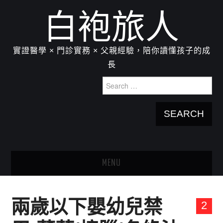
白袍旅人
實證醫學 × 門診實務 × 父親經驗，陪你讀懂孩子的成
長
Search
for:
MENU
HOME
兩歲以下嬰幼兒禁
2
關於我：楊為傑醫師