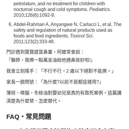
petrolatum, and no treatment for children with
nocturnal cough and cold symptoms.
Pediatrics
.
2010;126(6):1092-9.
Abdel-Rahman A, Anyangwe N, Carlacci L, et al. The
safety and regulation of natural products used as
foods and food ingredients.
Toxicol Sci
.
2011;123(2):333-48.
門診遇到寶寶感冒鼻塞，阿嬤常會說：
「醫師，我擦一點萬金油給他通鼻就好啦!」
我會立刻搖手：「不行不行，2 歲以下絕對不能擦。」
家長一臉問號：「為什麼?以前不是都這樣用?」
薄荷、樟腦、冬綠油對嬰幼兒是真的有致死案例。這篇講
清楚為什麼禁、怎麼替代。
FAQ・常見問題