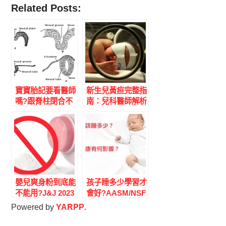
Related Posts:
寶寶胎記要看醫師
新生兒黃疸完整指
嗎?跟脊柱閉合不
南：兒科醫師解析
全的關係|楊為傑
成因、危險群、
醫師
2022 AAP 新照光
門檻與母乳性黃疸
嬰兒爽身粉到底能
孩子睡多少學習才
不能用?J&J 2023
會好?AASM/NSF
全球停產+IARC
各年齡時數+睡眠
Powered by
YARPP
.
2024 滑石升級 2A
對學業表現的研
致癌|AAP 反對使
究|兒科醫師完整