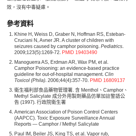
效，沒有中毒疑慮。
參考資料
Khine H, Weiss D, Graber N, Hoffman RS, Esteban-
Cruciani N, Avner JR. A cluster of children with
seizures caused by camphor poisoning.
Pediatrics
.
2009;123(5):1269-72.
PMID 19403490
Manoguerra AS, Erdman AR, Wax PM, et al.
Camphor Poisoning: an evidence-based practice
guideline for out-of-hospital management.
Clin
Toxicol (Phila)
. 2006;44(4):357-70.
PMID 16809137
衛生福利部食品藥物管理署. 含 Menthol、Camphor、
Methyl Salicylate 成分外用製劑藥品仿單加註警語公
告 (1997). 行政院衛生署
American Association of Poison Control Centers
(AAPCC). Toxic Exposure Surveillance Annual
Reports — Camphor / Methyl Salicylate
Paul IM, Beiler JS, King TS, et al. Vapor rub,