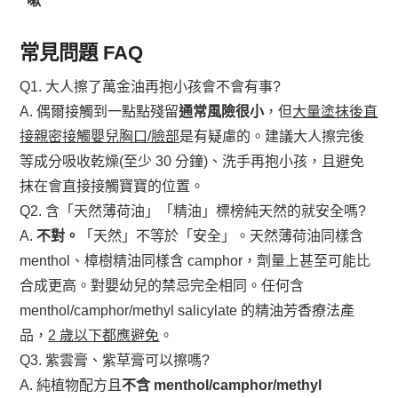
嗽
常見問題 FAQ
Q1. 大人擦了萬金油再抱小孩會不會有事?
A. 偶爾接觸到一點點殘留
通常風險很小
，但
大量塗抹後直
接親密接觸嬰兒胸口/臉部
是有疑慮的。建議大人擦完後
等成分吸收乾燥(至少 30 分鐘)、洗手再抱小孩，且避免
抹在會直接接觸寶寶的位置。
Q2. 含「天然薄荷油」「精油」標榜純天然的就安全嗎?
A.
不對。
「天然」不等於「安全」。天然薄荷油同樣含
menthol、樟樹精油同樣含 camphor，劑量上甚至可能比
合成更高。對嬰幼兒的禁忌完全相同。任何含
menthol/camphor/methyl salicylate 的精油芳香療法產
品，
2 歲以下都應避免
。
Q3. 紫雲膏、紫草膏可以擦嗎?
A. 純植物配方且
不含 menthol/camphor/methyl