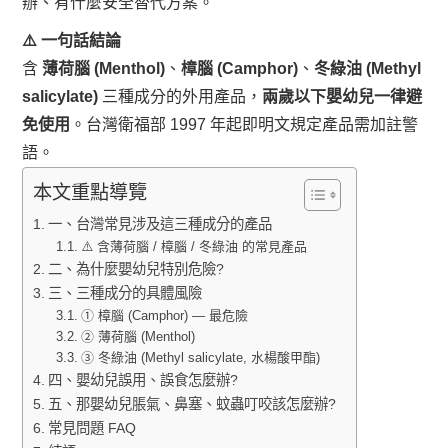
辦、有什麼安全替代方案。
⚠️ 一句話結論
含
薄荷腦 (Menthol)
、
樟腦 (Camphor)
、
冬綠油 (Methyl
salicylate)
三種成分的外用產品，
兩歲以下嬰幼兒一律避
免使用
。台灣衛福部 1997 年起即明文規定產品需加註警
語。
本文重點導覽
一、台灣常見涉及這三種成分的產品
⚠️ 含薄荷腦 / 樟腦 / 冬綠油 的常見產品
二、為什麼嬰幼兒特別危險?
三、三種成分的具體風險
① 樟腦 (Camphor) — 最危險
② 薄荷腦 (Menthol)
③ 冬綠油 (Methyl salicylate, 水楊酸甲酯)
四、嬰幼兒誤用、誤食怎麼辦?
五、那嬰幼兒脹氣、鼻塞、蚊蟲叮咬該怎麼辦?
常見問題 FAQ