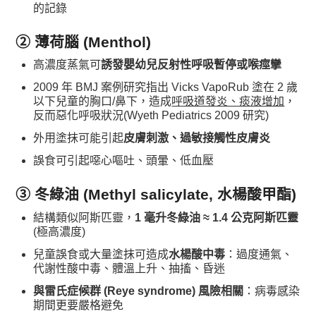
的記錄
② 薄荷腦 (Menthol)
高濃度蒸氣可
誘發嬰幼兒反射性呼吸暫停或喉痙攣
2009 年 BMJ 案例研究指出 Vicks VapoRub 塗在 2 歲
以下兒童的胸口/鼻下，造成
呼吸道發炎、痰液增加
，
反而惡化呼吸狀況(Wyeth Pediatrics 2009 研究)
外用塗抹可能引起
皮膚刺激、過敏接觸性皮膚炎
誤食可引起噁心嘔吐、頭暈、低血壓
③ 冬綠油 (Methyl salicylate, 水楊酸甲酯)
結構類似阿斯匹靈，
1 毫升冬綠油 ≈ 1.4 公克阿斯匹靈
(極高濃度)
兒童誤食或大量塗抹可造成
水楊酸中毒
：過度通氣、
代謝性酸中毒、體溫上升、抽搐、昏迷
與雷氏症候群 (Reye syndrome) 風險相關
：病毒感染
期間更要嚴格避免