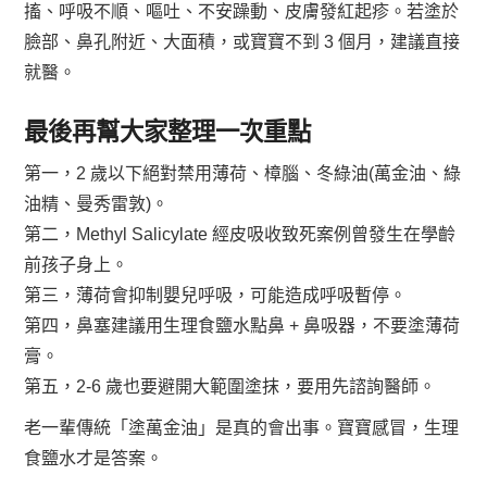
搐、呼吸不順、嘔吐、不安躁動、皮膚發紅起疹。若塗於
臉部、鼻孔附近、大面積，或寶寶不到 3 個月，建議直接
就醫。
最後再幫大家整理一次重點
第一，2 歲以下絕對禁用薄荷、樟腦、冬綠油(萬金油、綠
油精、曼秀雷敦)。
第二，Methyl Salicylate 經皮吸收致死案例曾發生在學齡
前孩子身上。
第三，薄荷會抑制嬰兒呼吸，可能造成呼吸暫停。
第四，鼻塞建議用生理食鹽水點鼻 + 鼻吸器，不要塗薄荷
膏。
第五，2-6 歲也要避開大範圍塗抹，要用先諮詢醫師。
老一輩傳統「塗萬金油」是真的會出事。寶寶感冒，生理
食鹽水才是答案。