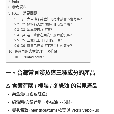
結語
參考資料
FAQ・常見問題
Q1. 大人擦了萬金油再抱小孩會不會有事?
Q2. 標榜純天然的薄荷油就安全嗎?
Q3. 紫雲膏可以擦嗎?
Q4. 老一輩都在用為什麼以前沒事?
Q5. 三歲以上可以開始用嗎?
Q6. 寶寶已經被擦了萬金油怎麼辦?
最後再幫大家整理一次重點
Related posts:
一、台灣常見涉及這三種成分的產品
⚠️ 含薄荷腦 / 樟腦 / 冬綠油 的常見產品
萬金油
(白色或紅色)
綠油精
(含薄荷腦、冬綠油、樟腦)
曼秀雷敦 (Mentholatum)
軟膏與 Vicks VapoRub