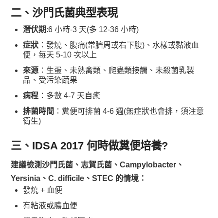
二、沙門氏菌典型表現
潛伏期
:6 小時-3 天(多 12-36 小時)
症狀
：發燒、腹痛(常臍周或右下腹)、水樣或黏液血
便，每天 5-10 次以上
來源
：生蛋、未熟禽類、爬蟲類接觸、未殺菌乳製
品、受污染蔬果
病程
：多數 4-7 天自癒
排菌時間
：糞便可排菌 4-6 週(無症狀也會排，須注意
衛生)
三、IDSA 2017 何時做糞便培養?
建議檢測沙門氏菌、志賀氏菌、Campylobacter、
Yersinia、C. difficile、STEC 的情境：
發燒 + 血便
有粘液或膿血便