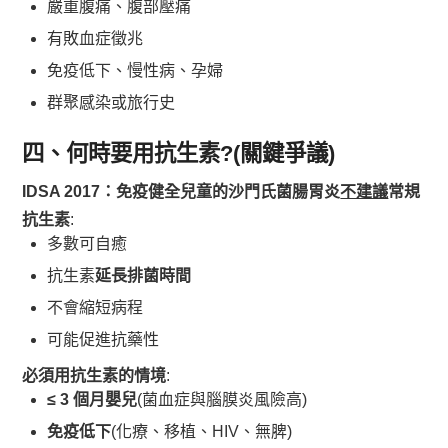
嚴重腹痛、腹部壓痛
有敗血症徵兆
免疫低下、慢性病、孕婦
群聚感染或旅行史
四、何時要用抗生素?(關鍵爭議)
IDSA 2017：免疫健全兒童的沙門氏菌腸胃炎
不建議
常規
抗生素
:
多數可自癒
抗生素
延長排菌時間
不會縮短病程
可能促進抗藥性
必須用抗生素的情境
:
≤ 3 個月嬰兒
(菌血症與腦膜炎風險高)
免疫低下
(化療、移植、HIV、無脾)