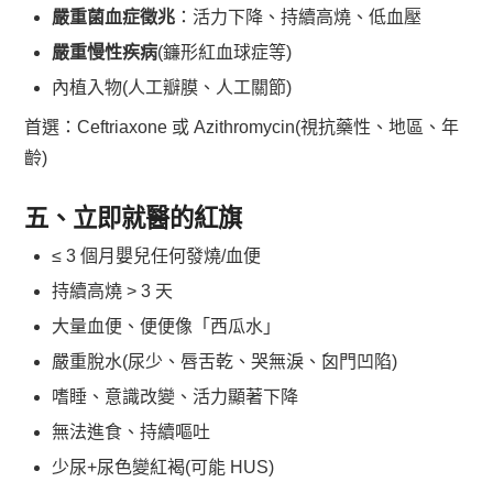
嚴重菌血症徵兆
：活力下降、持續高燒、低血壓
嚴重慢性疾病
(鐮形紅血球症等)
內植入物(人工瓣膜、人工關節)
首選：Ceftriaxone 或 Azithromycin(視抗藥性、地區、年
齡)
五、立即就醫的紅旗
≤ 3 個月嬰兒任何發燒/血便
持續高燒 > 3 天
大量血便、便便像「西瓜水」
嚴重脫水(尿少、唇舌乾、哭無淚、囟門凹陷)
嗜睡、意識改變、活力顯著下降
無法進食、持續嘔吐
少尿+尿色變紅褐(可能 HUS)