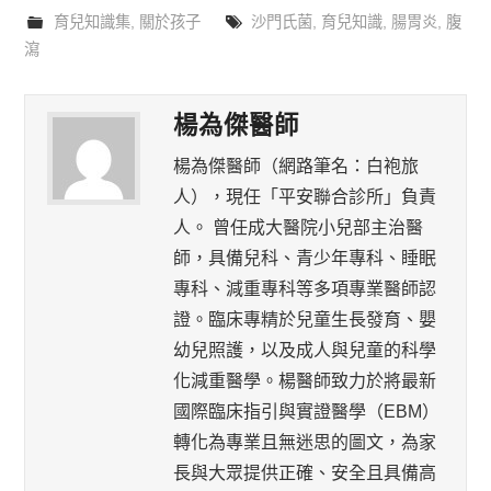
育兒知識集
,
關於孩子
沙門氏菌
,
育兒知識
,
腸胃炎
,
腹
瀉
楊為傑醫師
楊為傑醫師（網路筆名：白袍旅
人），現任「平安聯合診所」負責
人。 曾任成大醫院小兒部主治醫
師，具備兒科、青少年專科、睡眠
專科、減重專科等多項專業醫師認
證。臨床專精於兒童生長發育、嬰
幼兒照護，以及成人與兒童的科學
化減重醫學。楊醫師致力於將最新
國際臨床指引與實證醫學（EBM）
轉化為專業且無迷思的圖文，為家
長與大眾提供正確、安全且具備高