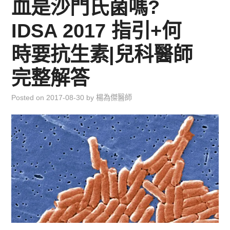
血是沙門氏菌嗎?
兒童青少年成長專區
IDSA 2017 指引+何
育兒知識集
時要抗生素|兒科醫師
環遊世界行
完整解答
直上雲霄去
Posted on
2017-08-30
by
楊為傑醫師
我思故我在
聯絡我
主婦碎碎念