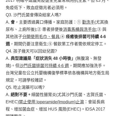
2017 明確不建議免疫健全兒童常規用抗生素。但 ≤3 月、
免疫低下、敗血症徵兆者必須用。
Q3. 沙門氏菌會傳染給家人嗎?
A.
會
，主要透過糞口傳播。家庭防護：①
勤洗手
(尤其換
尿布、上廁所後);② 患者排便後
消毒馬桶與洗手台
;③ 與
其他孩子
分開使用毛巾、餐具
;④
痊癒後排菌可持續 4-6
週
，期間仍要注意衛生;⑤ 餐飲業工作者需依規定停工。
Q4. 孩子幾天可以回幼兒園?
A.
典型建議是「症狀消失 48 小時後」
(無腹瀉、無發
燒)。但
沙門氏菌排菌可持續 4-6 週
，期間應加強洗手。
台灣兒童在公立托嬰機構復學標準依各機構與地方衛生局
規定，可請學校確認。
Q5. 吃止瀉藥可以嗎?
A.
絕對不要。
細菌性腸胃炎(尤其沙門氏菌、志賀氏菌、
EHEC)
禁止使用 loperamide(Imodium)止瀉
：會延長病
程、增加菌血症、增加 HUS 風險(EHEC)。IDSA 2017