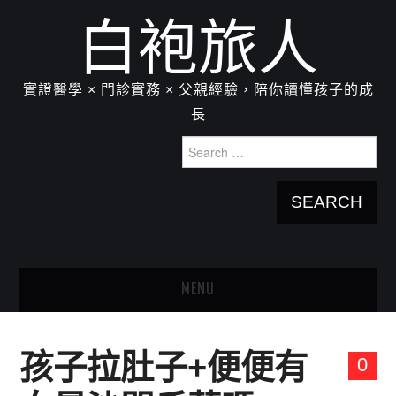
白袍旅人
實證醫學 × 門診實務 × 父親經驗，陪你讀懂孩子的成
長
Search
for:
MENU
HOME
孩子拉肚子+便便有
0
關於我：楊為傑醫師