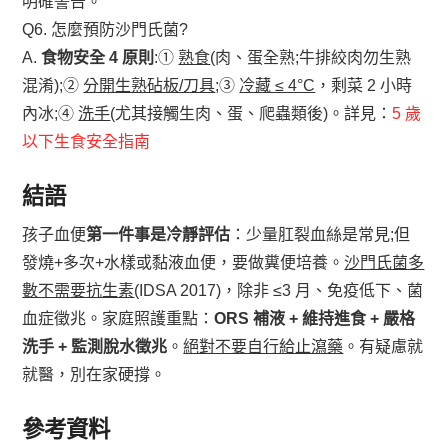
明確警告。
Q6. 怎麼預防沙門氏菌?
A.
食物安全 4 原則
:①
熟食
(肉、蛋全熟;牛排絞肉勿生熟
混淆);②
分開生熟砧板/刀具
;③
冷藏 ≤ 4°C
，剩菜 2 小時
內冰;④
洗手
(尤其接觸生肉、蛋、爬蟲類後)。詳見：
5 歲
以下生食安全指南
結語
孩子血便
第一件事是冷靜評估
：少量肛裂血絲是常見;但
發燒+多次+水樣或黏液血便，要做糞便培養。
沙門氏菌多
數不需要抗生素
(IDSA 2017)，除非 ≤3 月、免疫低下、菌
血症徵兆。家庭照護重點：
ORS 補液 + 維持進食 + 嚴格
洗手 + 監測脫水徵兆
。
絕對不要自行給止瀉藥
。有疑慮就
就醫，別在家硬撐。
參考資料