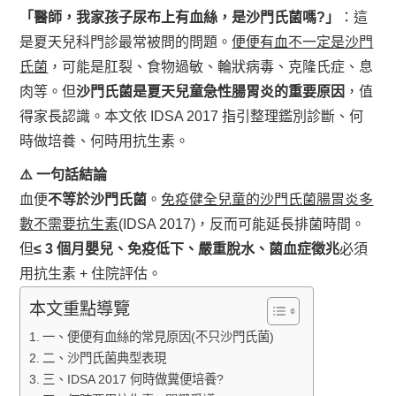
「醫師，我家孩子尿布上有血絲，是沙門氏菌嗎?」
：這
是夏天兒科門診最常被問的問題。
便便有血不一定是沙門
氏菌
，可能是肛裂、食物過敏、輪狀病毒、克隆氏症、息
肉等。但
沙門氏菌是夏天兒童急性腸胃炎的重要原因
，值
得家長認識。本文依 IDSA 2017 指引整理鑑別診斷、何
時做培養、何時用抗生素。
⚠️ 一句話結論
血便
不等於沙門氏菌
。
免疫健全兒童的沙門氏菌腸胃炎多
數不需要抗生素
(IDSA 2017)，反而可能延長排菌時間。
但
≤ 3 個月嬰兒、免疫低下、嚴重脫水、菌血症徵兆
必須
用抗生素 + 住院評估。
本文重點導覽
一、便便有血絲的常見原因(不只沙門氏菌)
二、沙門氏菌典型表現
三、IDSA 2017 何時做糞便培養?