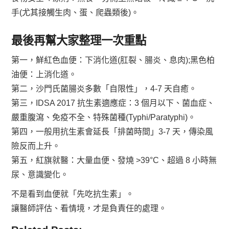
手(尤其接觸生肉、蛋、爬蟲類後)。
最後再幫大家整理一次重點
第一，鮮紅色血便：下消化道(肛裂、腸炎、息肉);黑色柏
油便：上消化道。
第二，沙門氏菌腸炎多數「自限性」，4-7 天自癒。
第三，IDSA 2017 抗生素適應症：3 個月以下、菌血症、
嚴重腹瀉、免疫不全、特殊菌種(Typhi/Paratyphi)。
第四，一般用抗生素會延長「排菌時間」3-7 天，傳染風
險反而上升。
第五，紅旗就醫：大量血便、發燒 >39°C、超過 8 小時無
尿、意識變化。
不是看到血便就「先吃抗生素」。
讓醫師評估、看情境，才是負責任的處理。