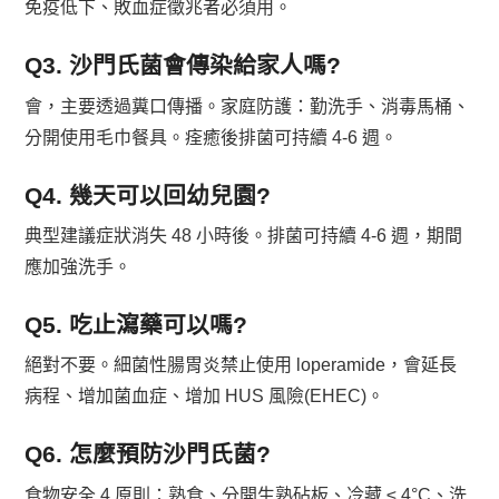
免疫低下、敗血症徵兆者必須用。
Q3. 沙門氏菌會傳染給家人嗎?
會，主要透過糞口傳播。家庭防護：勤洗手、消毒馬桶、
分開使用毛巾餐具。痊癒後排菌可持續 4-6 週。
Q4. 幾天可以回幼兒園?
典型建議症狀消失 48 小時後。排菌可持續 4-6 週，期間
應加強洗手。
Q5. 吃止瀉藥可以嗎?
絕對不要。細菌性腸胃炎禁止使用 loperamide，會延長
病程、增加菌血症、增加 HUS 風險(EHEC)。
Q6. 怎麼預防沙門氏菌?
食物安全 4 原則：熟食、分開生熟砧板、冷藏 ≤ 4°C、洗