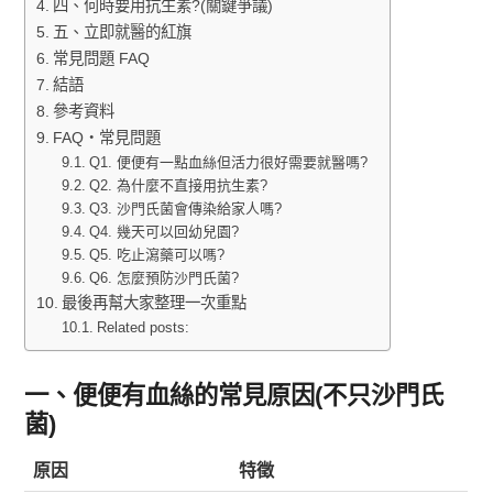
四、何時要用抗生素?(關鍵爭議)
五、立即就醫的紅旗
常見問題 FAQ
結語
參考資料
FAQ・常見問題
Q1. 便便有一點血絲但活力很好需要就醫嗎?
Q2. 為什麼不直接用抗生素?
Q3. 沙門氏菌會傳染給家人嗎?
Q4. 幾天可以回幼兒園?
Q5. 吃止瀉藥可以嗎?
Q6. 怎麼預防沙門氏菌?
最後再幫大家整理一次重點
Related posts:
一、便便有血絲的常見原因(不只沙門氏
菌)
原因
特徵