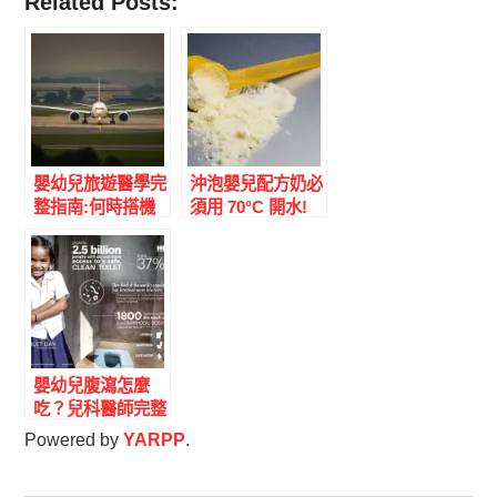
Related Posts:
嬰幼兒旅遊醫學完
沖泡嬰兒配方奶必
整指南:何時搭機
須用 70°C 開水!
+疫苗+常見疾病|
阪崎腸桿菌風險、
楊為傑醫師
2022 美國 Abbott
大規模污染事件|
兒科醫師完整指南
嬰幼兒腹瀉怎麼
吃？兒科醫師完整
指南：ORS、補
Powered by
YARPP
.
鋅、益生菌與危險
徵兆