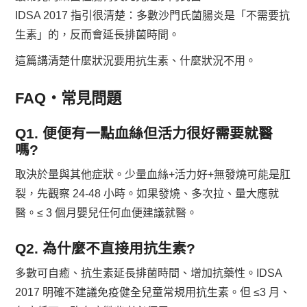
IDSA 2017 指引很清楚：多數沙門氏菌腸炎是「不需要抗
生素」的，反而會延長排菌時間。
這篇講清楚什麼狀況要用抗生素、什麼狀況不用。
FAQ・常見問題
Q1. 便便有一點血絲但活力很好需要就醫
嗎?
取決於量與其他症狀。少量血絲+活力好+無發燒可能是肛
裂，先觀察 24-48 小時。如果發燒、多次拉、量大應就
醫。≤ 3 個月嬰兒任何血便建議就醫。
Q2. 為什麼不直接用抗生素?
多數可自癒、抗生素延長排菌時間、增加抗藥性。IDSA
2017 明確不建議免疫健全兒童常規用抗生素。但 ≤3 月、