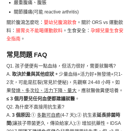
嚴重腹痛、腹脹
關節腫痛(可能 reactive arthritis)
關於腹瀉怎麼吃：
嬰幼兒腹瀉飲食
。關於 ORS vs 運動飲
料：
腸胃炎不能喝運動飲料
。生食安全：
孕婦兒童生食安
全指南
。
常見問題 FAQ
Q1. 孩子便便有一點血絲，但活力很好，需要就醫嗎?
A.
取決於量與其他症狀。
少量血絲+活力好+無發燒+只1-
2次，可能是肛裂(常見於便秘)，先觀察 24-48 小時。如
果
發燒、多次拉、活力下降、量大
，應就醫做糞便培養。
≤ 3 個月嬰兒任何血便都建議就醫
。
Q2. 為什麼不直接用抗生素?
A.
3 個原因
:①
多數可自癒
(4-7 天);② 抗生素
延長排菌時
間
(讓孩子帶菌更久，傳染給家人);③ 增加抗藥性。IDSA