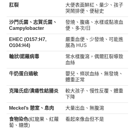
肛裂
大便表面鮮紅、量少、孩子
哭鬧排便、便秘史
沙門氏菌、志賀氏菌、
發燒、腹痛、水樣或黏液血
Campylobacter
便、多次/日
EHEC (O157:H7,
嚴重血便、少發燒、可能進
O104:H4)
展為 HUS
輪狀/諾羅病毒
常水樣腹瀉，偶爾肛裂導致
血絲
牛奶蛋白過敏
嬰兒、條狀血絲、無發燒、
體重正常
克隆氏症/潰瘍性結腸炎
較大孩子、慢性反覆、體重
下降
Meckel’s 憩室、息肉
大量出血、無腹瀉
食物染色
(紅龍果、紅蘿
看起來像血但不是
蔔、糖漿)