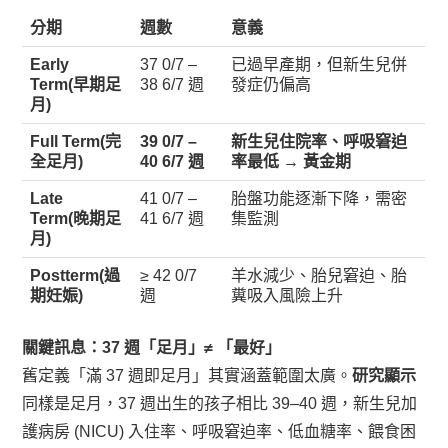
分期
週數
意義
Early
37 0/7 –
已過早產期，但新生兒併
Term(早期足
38 6/7 週
發症仍偏高
月)
Full Term(完
39 0/7 –
新生兒住院率、呼吸窘迫
全足月)
40 6/7 週
率最低 → 黃金期
Late
41 0/7 –
胎盤功能逐漸下降，需密
Term(晚期足
41 6/7 週
集監測
月)
Postterm(過
≥ 42 0/7
羊水減少、胎兒窘迫、胎
期妊娠)
週
糞吸入風險上升
關鍵訊息：37 週「足月」≠ 「最好」
舊定義「滿 37 週即足月」其實涵蓋範圍太廣。
研究顯示
同樣是足月，37 週出生的孩子相比 39–40 週，新生兒加
護病房 (NICU) 入住率、呼吸窘迫率、低血糖率、餵食困