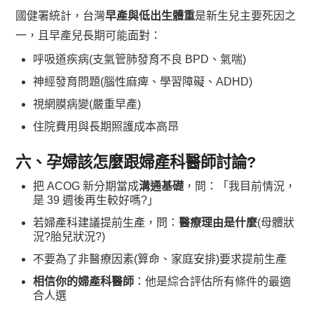
國健署統計，台灣
早產與低出生體重
是新生兒主要死因之
一，且早產兒長期可能面對：
呼吸道疾病(支氣管肺發育不良 BPD、氣喘)
神經發育問題(腦性麻痺、學習障礙、ADHD)
視網膜病變(嚴重早產)
住院費用與長期照護成本高昂
六、孕婦該怎麼跟婦產科醫師討論?
把 ACOG 新分期當成
溝通基礎
，問：「我目前情況，
是 39 週後再生較好嗎?」
若婦產科建議提前生產，問：
醫療理由是什麼
(母體狀
況?胎兒狀況?)
不要為了非醫療因素(算命、家庭安排)要求提前生產
相信你的婦產科醫師
：他是綜合評估所有條件的最適
合人選