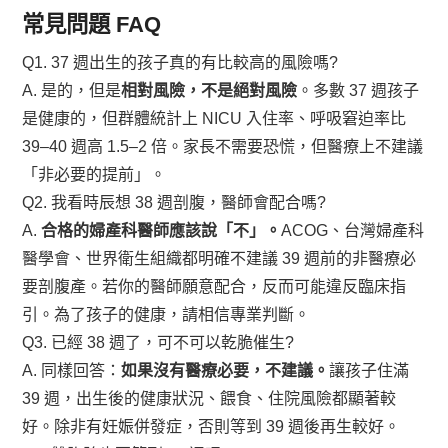
常見問題 FAQ
Q1. 37 週出生的孩子真的有比較高的風險嗎?
A. 是的，但是
相對風險，不是絕對風險
。多數 37 週孩子
是健康的，但群體統計上 NICU 入住率、呼吸窘迫率比
39–40 週高 1.5–2 倍。家長不需要恐慌，但醫療上不建議
「非必要的提前」。
Q2. 我看時辰想 38 週剖腹，醫師會配合嗎?
A.
合格的婦產科醫師應該說「不」。
ACOG、台灣婦產科
醫學會、世界衛生組織都明確不建議 39 週前的非醫療必
要剖腹產。若你的醫師願意配合，反而可能違反臨床指
引。為了孩子的健康，請相信專業判斷。
Q3. 已經 38 週了，可不可以乾脆催生?
A. 同樣回答：
如果沒有醫療必要，不建議。
讓孩子住滿
39 週，出生後的健康狀況、餵食、住院風險都顯著較
好。除非有妊娠併發症，否則等到 39 週後再生較好。