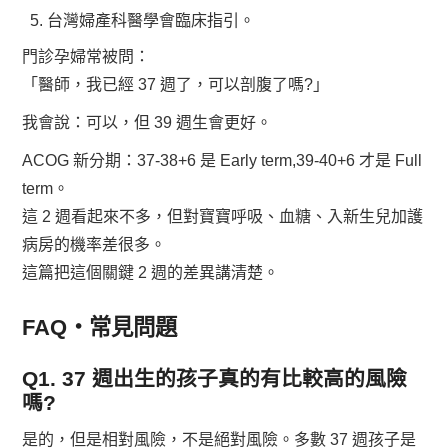
台灣婦產科醫學會臨床指引。
門診孕婦常被問：
「醫師，我已經 37 週了，可以剖腹了嗎?」
我會說：可以，但 39 週生會更好。
ACOG 新分期：37-38+6 是 Early term,39-40+6 才是 Full
term。
這 2 週看起來不多，但對寶寶呼吸、血糖、入新生兒加護
病房的機率差很多。
這篇把這個關鍵 2 週的差異講清楚。
FAQ・常見問題
Q1. 37 週出生的孩子真的有比較高的風險
嗎?
是的，但是相對風險，不是絕對風險。多數 37 週孩子是