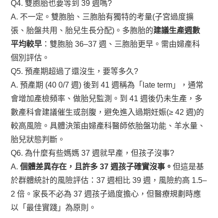
Q4. 雙胞胎也要等到 39 週嗎?
A. 不一定。雙胞胎、三胞胎有獨特的考量(子宮過度擴
張、胎盤共用、胎兒生長分配)。多胞胎的
建議生產週數
平均較早
：雙胞胎 36–37 週、三胞胎更早。需由婦產科
個別評估。
Q5. 預產期超過了還沒生，要等多久?
A. 預產期 (40 0/7 週) 後到 41 週稱為「late term」，通常
會增加產檢頻率、做胎兒監測。到 41 週後仍未生產，多
數產科會建議催生或剖腹，避免進入過期妊娠(≥ 42 週)的
較高風險。具體決策由婦產科醫師依胎盤功能、羊水量、
胎兒狀態判斷。
Q6. 為什麼有些媽媽 37 週就早產，但孩子沒事?
A.
個體差異存在，且許多 37 週孩子確實沒事。
但這是基
於群體統計的風險評估：37 週相比 39 週，風險約高 1.5–
2 倍。家長不必為 37 週孩子過度擔心，但醫療規劃時應
以「最佳實踐」為原則。