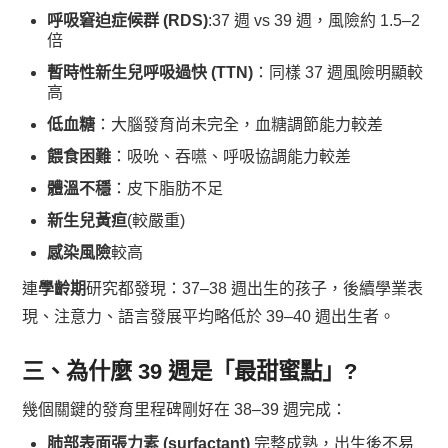
呼吸窘迫症候群 (RDS)
:37 週 vs 39 週，風險約 1.5–2
倍
暫時性新生兒呼吸過快 (TTN)
：同樣 37 週風險明顯較
高
低血糖
：大腦發育尚未完全，血糖調節能力較差
餵食困難
：吸吮、吞嚥、呼吸協調能力較差
體溫不穩
：皮下脂肪不足
新生兒黃疸
(較嚴重)
感染風險
較高
連
學齡期
研究都發現：37–38 週出生的孩子，後續學業表
現、注意力、語言發展平均略低於 39–40 週出生者。
三、為什麼 39 週是「最甜蜜點」?
幾個關鍵的發育里程碑剛好在 38–39 週完成：
肺部表面張力素 (surfactant)
完整成熟，出生後不易