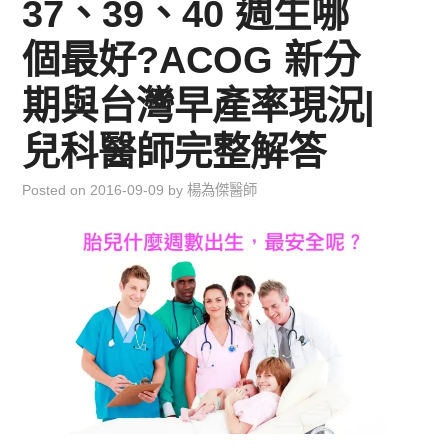
37、39、40 週生哪
兒童青少年成長專區
個最好?ACOG 新分
育兒知識集
期與台灣早產率現況|
環遊世界行
兒科醫師完整解答
直上雲霄去
Posted on
2016-09-09
by
楊為傑醫師
我思故我在
聯絡我
主婦碎碎念