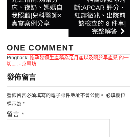
床、夜奶、媽媽自
斷:APGAR 評分、
我照顧|兒科醫師×
紅旗徵兆、出院前
真實案例分享
該檢查的 8 件事|
完整解答
ONE COMMENT
Pingback:
懷孕幾週生產稱為足月產以及關於早產兒 的一
切..... - 京璽坊
發佈留言
發佈留言必須填寫的電子郵件地址不會公開。
必填欄位
標示為
*
留言
*