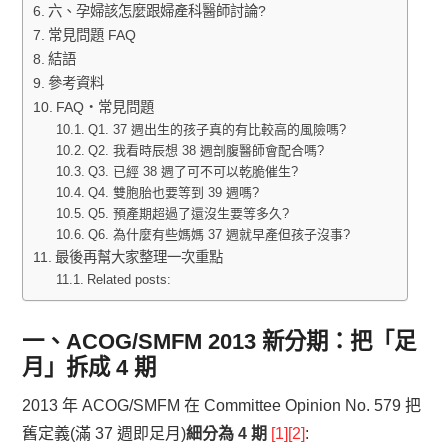
六、孕婦該怎麼跟婦產科醫師討論?
常見問題 FAQ
結語
參考資料
FAQ・常見問題
Q1. 37 週出生的孩子真的有比較高的風險嗎?
Q2. 我看時辰想 38 週剖腹醫師會配合嗎?
Q3. 已經 38 週了可不可以乾脆催生?
Q4. 雙胞胎也要等到 39 週嗎?
Q5. 預產期超過了還沒生要等多久?
Q6. 為什麼有些媽媽 37 週就早產但孩子沒事?
最後再幫大家整理一次重點
Related posts:
一、ACOG/SMFM 2013 新分期：把「足
月」拆成 4 期
2013 年 ACOG/SMFM 在 Committee Opinion No. 579 把
舊定義(滿 37 週即足月)
細分為 4 期
[1][2]
: