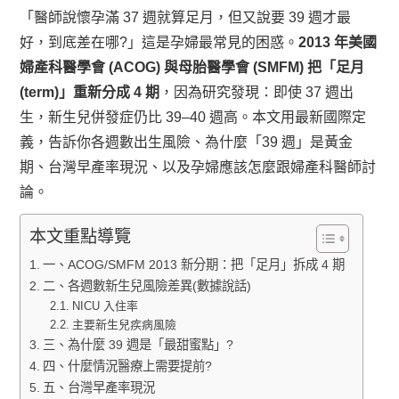
「醫師說懷孕滿 37 週就算足月，但又說要 39 週才最
好，到底差在哪?」這是孕婦最常見的困惑。
2013 年美國
婦產科醫學會 (ACOG) 與母胎醫學會 (SMFM) 把「足月
(term)」重新分成 4 期
，因為研究發現：即使 37 週出
生，新生兒併發症仍比 39–40 週高。本文用最新國際定
義，告訴你各週數出生風險、為什麼「39 週」是黃金
期、台灣早產率現況、以及孕婦應該怎麼跟婦產科醫師討
論。
本文重點導覽
一、ACOG/SMFM 2013 新分期：把「足月」拆成 4 期
二、各週數新生兒風險差異(數據說話)
NICU 入住率
主要新生兒疾病風險
三、為什麼 39 週是「最甜蜜點」?
四、什麼情況醫療上需要提前?
五、台灣早產率現況