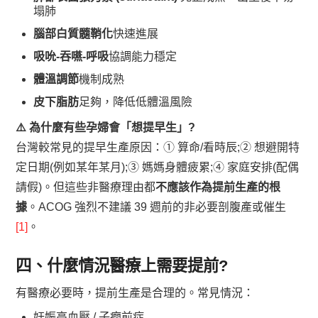
塌肺
腦部白質髓鞘化
快速進展
吸吮-吞嚥-呼吸
協調能力穩定
體溫調節
機制成熟
皮下脂肪
足夠，降低低體溫風險
⚠️ 為什麼有些孕婦會「想提早生」?
台灣較常見的提早生產原因：① 算命/看時辰;② 想避開特
定日期(例如某年某月);③ 媽媽身體疲累;④ 家庭安排(配偶
請假)。但這些非醫療理由都
不應該作為提前生產的根
據
。ACOG 強烈不建議 39 週前的非必要剖腹產或催生
[1]
。
四、什麼情況醫療上需要提前?
有醫療必要時，提前生產是合理的。常見情況：
妊娠高血壓 / 子癇前症