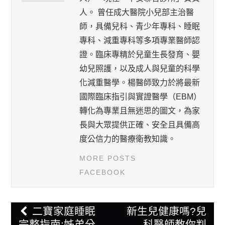
人。 曾任成大醫院小兒部主治醫
師，具備兒科、青少年專科、睡眠
專科、減重專科等多項專業醫師認
證。臨床專精於兒童生長發育、嬰
幼兒照護，以及成人與兒童的科學
化減重醫學。楊醫師致力於將最新
國際臨床指引與實證醫學（EBM）
轉化為專業且無迷思的圖文，為家
長與大眾提供正確、安全且具備高
度公信力的醫療衛教知識。
MORE POSTS
FACEBOOK
Post
二寶家庭睡眠
新生兒健康嗎?兒
navigation
完整指南:姊弟分
科醫師教你判