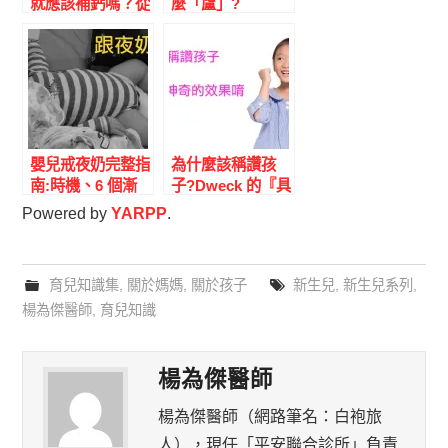
就應該補鈣嗎？從
麼「盧」?
酪梨壽司寶包的
Terrible Twos 神
「佝僂症」談起
經科學+5 個溝通
技巧|兒科醫師完
整解答
嬰兒戒夜奶完整指
為什麼該稱讚孩
南:時機、6 個漸
子?Dweck 的『具
進方法、母乳與配
體+努力+真誠』3
Powered by
YARPP
.
方奶差異|兒科醫
原則|楊為傑醫師
師完整解答
育兒知識集
,
關於媽媽
,
關於孩子
新生兒
,
新生兒系列
,
楊為傑醫師
,
育兒知識
楊為傑醫師
楊為傑醫師（網路筆名：白袍旅
人），現任「平安聯合診所」負責