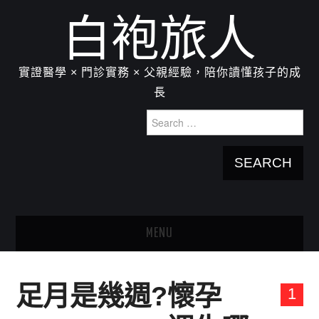
白袍旅人
實證醫學 × 門診實務 × 父親經驗，陪你讀懂孩子的成
長
Search
for:
MENU
HOME
足月是幾週?懷孕
1
關於我：楊為傑醫師