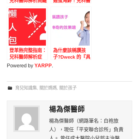
兒科醫師解析高鐵
雞蛋海鮮！兒科醫
食物清單與「血鐵
師解析副食品添加
質」吸收秘訣
時機、順序與過敏
預防最新觀念
登革熱完整指南：
為什麼該稱讚孩
兒科醫師解析症
子?Dweck 的『具
狀、就醫時機、防
體+努力+真誠』3
Powered by
YARPP
.
蚊與最新疫苗進度
原則|楊為傑醫師
育兒知識集
,
關於媽媽
,
關於孩子
楊為傑醫師
楊為傑醫師（網路筆名：白袍旅
人），現任「平安聯合診所」負責
人。 曾任成大醫院小兒部主治醫