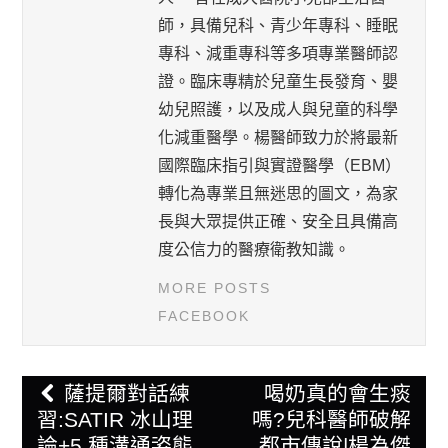
師，具備兒科、青少年專科、睡眠
專科、減重專科等多項專業醫師認
證。臨床專精於兒童生長發育、嬰
幼兒照護，以及成人與兒童的科學
化減重醫學。楊醫師致力於將最新
國際臨床指引與實證醫學（EBM）
轉化為專業且無迷思的圖文，為家
長與大眾提供正確、安全且具備高
度公信力的醫療衛教知識。
MORE POSTS
FACEBOOK
Post
薩提爾對話練
喝奶真的會生痰
navigation
習:SATIR 冰山理
嗎?兒科醫師破解
論+5 種溝通姿態
都市傳說|楊為傑