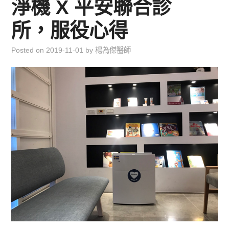
淨機 X 平安聯合診
兒童青少年成長專區
所，服役心得
育兒知識集
Posted on
2019-11-01
by
楊為傑醫師
環遊世界行
直上雲霄去
我思故我在
聯絡我
主婦碎碎念