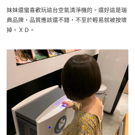
妹妹還蠻喜歡玩這台空氣清淨機的。還好這是瑞
典品牌，品質應該還不錯，不至於輕易就被按壞
掉。ＸＤ。