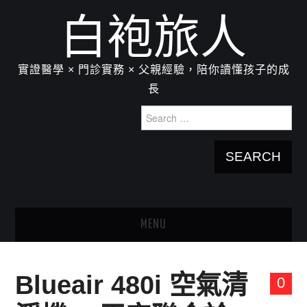
白袍旅人
實證醫學 × 門診實務 × 父親經驗，陪你讀懂孩子的成
長
Search
for:
MENU
HOME
Blueair 480i 空氣清
0
關於我：楊為傑醫師