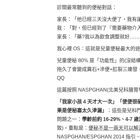
診間最常聽到的便秘對話：
家長：「他已經三天沒大便了，我有讓
我：「對，但已經到了『需要藥物介
家長：「藥?我以為飲食調整就好……
我心裡 OS：這就是兒童便秘最大的
兒童便秘 80% 是「功能性」的(沒
拖久了會變成糞石+滲便+肛裂三連
QQ
這篇按照 NASPGHAN(北美兒科
「我家小孩 4 天才大一次」「便便
果是便秘塞太久滲漏」
：這些是兒科
問題之一：
學齡前約 16-29%、4-7 
致)。重點是：
便秘不是一兩天可以解決
NASPGHAN/ESPGHAN 2014