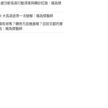
18 歲分齡長高行動清單與轉診紅旗｜楊為傑
 8 大長高迷思一次破解｜楊為傑醫師
湯有效嗎？轉骨方該幾歲喝？目前文獻的實
估｜楊為傑醫師