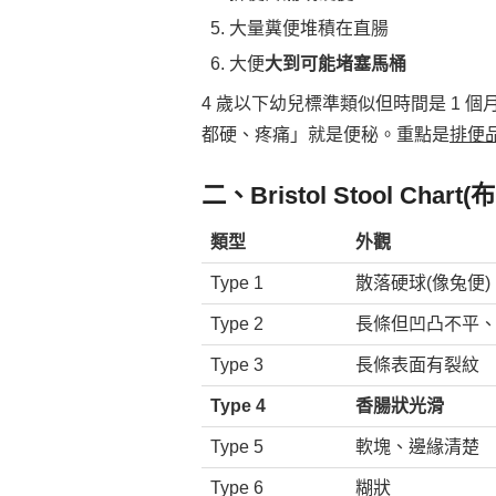
大量糞便堆積在直腸
大便
大到可能堵塞馬桶
4 歲以下幼兒標準類似但時間是 1 個
都硬、疼痛」就是便秘。重點是
排便
二、Bristol Stool Cha
類型
外觀
Type 1
散落硬球(像兔便)
Type 2
長條但凹凸不平
Type 3
長條表面有裂紋
Type 4
香腸狀光滑
Type 5
軟塊、邊緣清楚
Type 6
糊狀