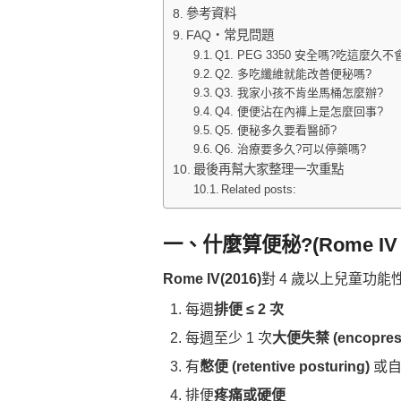
參考資料
FAQ・常見問題
Q1. PEG 3350 安全嗎?吃這麼久
Q2. 多吃纖維就能改善便秘嗎?
Q3. 我家小孩不肯坐馬桶怎麼辦?
Q4. 便便沾在內褲上是怎麼回事?
Q5. 便秘多久要看醫師?
Q6. 治療要多久?可以停藥嗎?
最後再幫大家整理一次重點
Related posts:
一、什麼算便秘?(Rome I
Rome IV(2016)
對 4 歲以上兒童功能
每週
排便 ≤ 2 次
每週至少 1 次
大便失禁 (encopresi
有
憋便 (retentive posturing)
或自
排便
疼痛或硬便