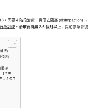
l)
，需要 4 階段治療：
糞便去阻塞 (disimpaction) →
→ 行為訓練
。
治療要持續 2-6 個月以上
，提前停藥會復
秘標準)
便分類表)
治療階梯
— 1-7 天
— 至少 2 個月