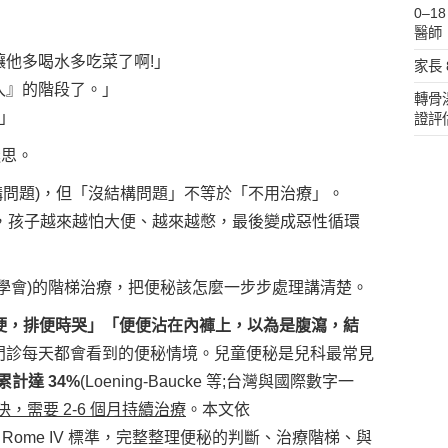
0–
醫師
他多喝水多吃菜了啊!」
家長
入』的階段了。」
轉骨
」
證評
迷思。
結構問題)，但「沒結構問題」不等於「不用治療」。
發，孩子越來越怕大便、越來越憋，最後變成惡性循環
腸胃學會)的階梯治療，把便秘該怎麼一步步處理講清楚。
很硬，排便時哭」「便便沾在內褲上，以為是腹瀉，結
門診每天都會看到的便秘情境。兒童便秘是兒科最常見
歲累計達 34%
(Loening-Baucke 等;台灣與國際數字一
，需要 2-6 個月持續治療
。本文依
 指引、Rome IV 標準，完整整理便秘的判斷、治療階梯、與