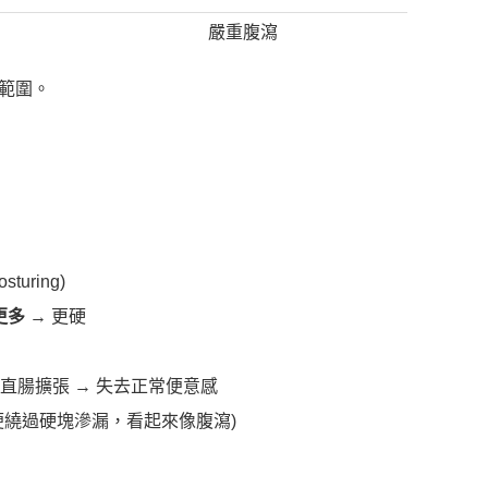
嚴重腹瀉
範圍。
osturing)
更多
→ 更硬
 直腸擴張 → 失去正常便意感
便繞過硬塊滲漏，看起來像腹瀉)