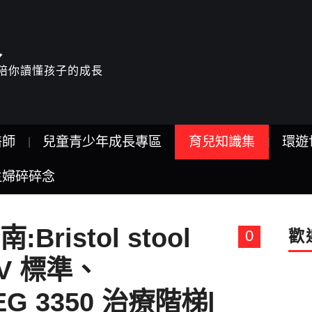
人
驗，陪你讀懂孩子的成長
醫師
兒童青少年成長專區
育兒知識集
環遊
主婦碎碎念
ristol stool
0
歡
IV 標準、
EG 3350 治療階梯|