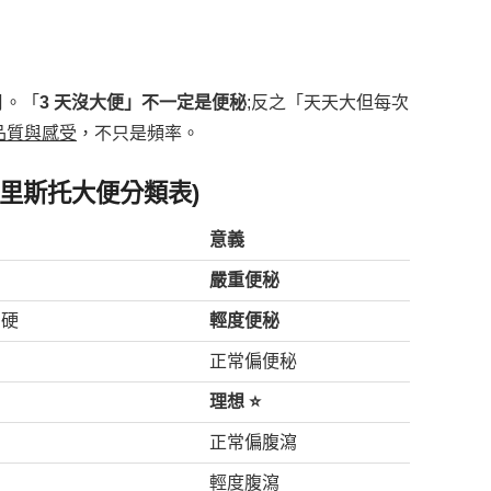
月。「
3 天沒大便」不一定是便秘
;反之「天天大但每次
品質與感受
，不只是頻率。
rt(布里斯托大便分類表)
意義
嚴重便秘
、硬
輕度便秘
正常偏便秘
理想 ⭐
正常偏腹瀉
輕度腹瀉