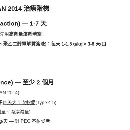
N 2014 治療階梯
ction) — 1-7 天
)，先用
高劑量瀉劑清空
:
col、聚乙二醇電解質溶液)：每天 1-1.5 g/kg × 3-6 天
(口
ance) — 至少 2 個月
N 2014):
子
每天大 1 次軟便
(Type 4-5)
加量、腹瀉減量)
/kg/天 — 對 PEG 不耐受者