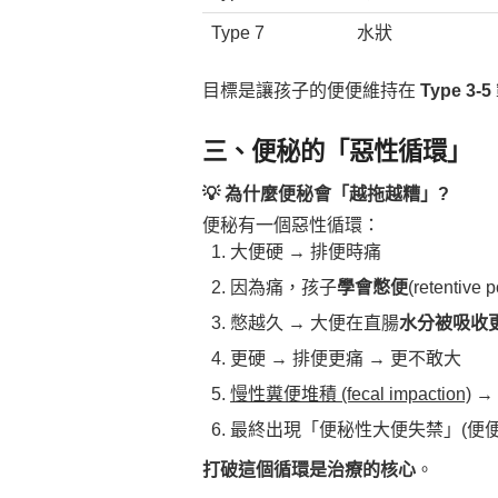
Type 7
水狀
目標是讓孩子的便便維持在
Type 3-5
三、便秘的「惡性循環」
💡 為什麼便秘會「越拖越糟」?
便秘有一個惡性循環：
大便硬 → 排便時痛
因為痛，孩子
學會憋便
(retentive p
憋越久 → 大便在直腸
水分被吸收
更硬 → 排便更痛 → 更不敢大
慢性糞便堆積 (fecal impaction)
→
最終出現「便秘性大便失禁」(便
打破這個循環是治療的核心
。