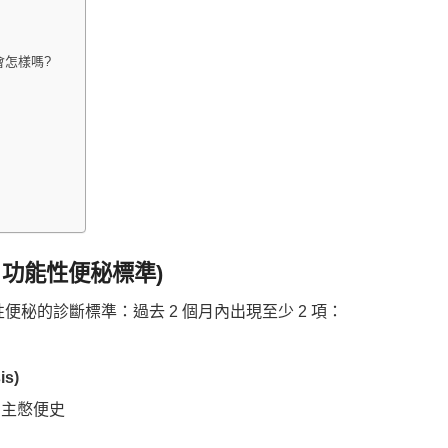
不會怎樣嗎?
V 功能性便秘標準)
性便秘的診斷標準：過去 2 個月內出現至少 2 項：
s)
主憋便史