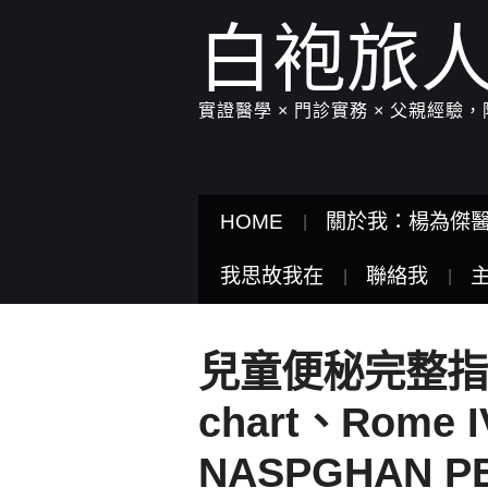
白袍旅
實證醫學 × 門診實務 × 父親經
HOME
關於我：楊為傑
我思故我在
聯絡我
兒童便秘完整指南:B
chart、Rome 
NASPGHAN P